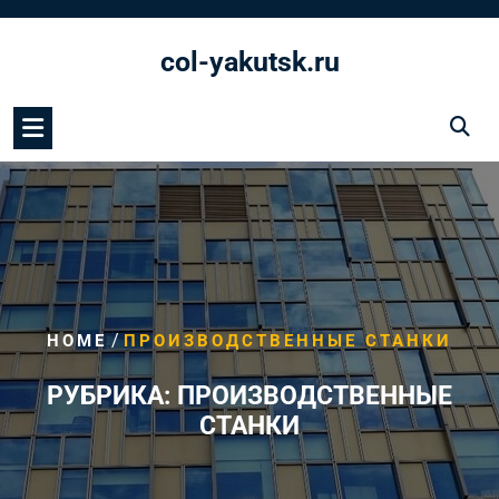
Перейти
к
col-yakutsk.ru
содержимому
/
HOME
ПРОИЗВОДСТВЕННЫЕ СТАНКИ
РУБРИКА:
ПРОИЗВОДСТВЕННЫЕ
СТАНКИ