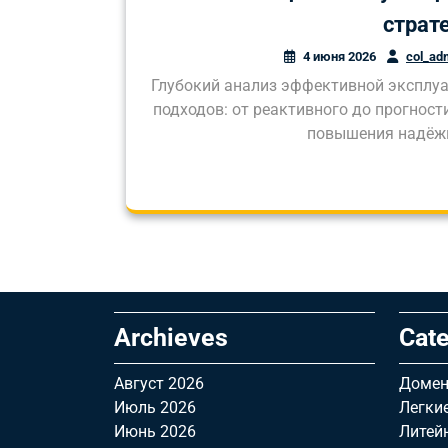
страт
4 июня 2026
col_ad
Глубокий анализ эффективной эксплу
подходов: от реактивного до прогнос
повышения надёжн
Archieves
Cate
Август 2026
Домен
Июль 2026
Легки
Июнь 2026
Литей