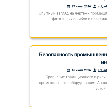
27 июля 2026
col_a
Опытный взгляд на чертежи промышл
фатальных ошибок и практичес
Безопасность промышленно
и
16 июля 2026
col_a
Сравнение традиционного и риск
промышленного оборудования. Анали
устой