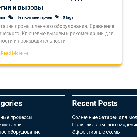
егии и вызовы
min
Нет комментариев
0 tags
атации промышленного оборудования. Сравнение
тического. Ключевые вызовы и рекомендации для
ости и производительности.
Read More
gories
Recent Posts
ные процессы
Солнечные батареи для мод
е металлы
Практика опытного модели
ное оборудование
Эффективные схемы