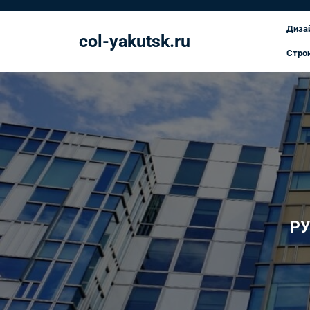
Перейти
к
Диза
col-yakutsk.ru
содержимому
Стро
Р