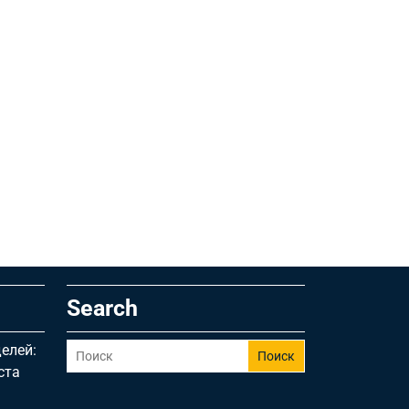
Search
елей:
Поиск
ста