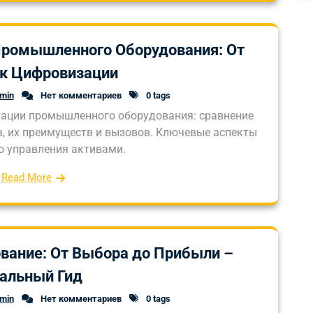
Промышленного Оборудования: От
 к Цифровизации
dmin
Нет комментариев
0 tags
атации промышленного оборудования: сравнение
, их преимуществ и вызовов. Ключевые аспекты
 управления активами.
Read More
ание: От Выбора до Прибыли –
альный Гид
dmin
Нет комментариев
0 tags