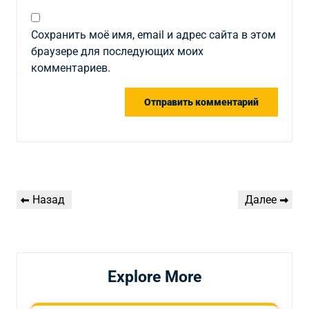
Сохранить моё имя, email и адрес сайта в этом
браузере для последующих моих
комментариев.
Навигация
Предыдущая
Следующая
Назад
Далее
по
запись
запись
записям
Explore More