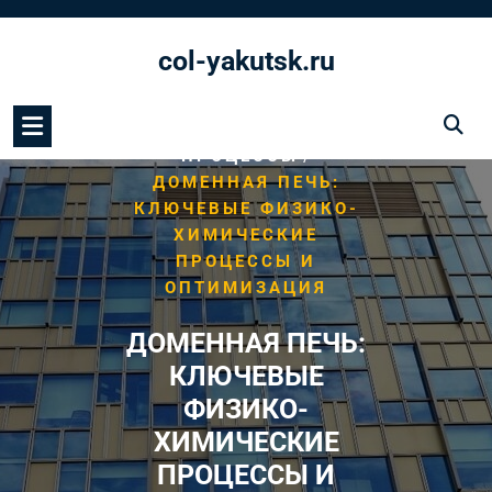
Перейти
к
col-yakutsk.ru
содержимому
/
HOME
ДОМЕННЫЕ
/
ПРОЦЕССЫ
ДОМЕННАЯ ПЕЧЬ:
КЛЮЧЕВЫЕ ФИЗИКО-
ХИМИЧЕСКИЕ
ПРОЦЕССЫ И
ОПТИМИЗАЦИЯ
ДОМЕННАЯ ПЕЧЬ:
КЛЮЧЕВЫЕ
ФИЗИКО-
ХИМИЧЕСКИЕ
ПРОЦЕССЫ И