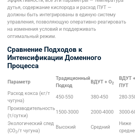
эффективности, все эти параметры — температура
дутья, содержание кислорода и расход ПУТ —
должны быть интегрированы в единую систему
управления, позволяющую оперативно реагировать
на изменения условий и поддерживать
оптимальный режим.
Сравнение Подходов к
Интенсификации Доменного
Процесса
Традиционный
ВДУТ +
Параметр
ВДУТ + O
2
Подход
ПУТ
Расход кокса (кг/т
450-550
380-450
280-35
чугуна)
Производительность
1500-3000
2000-4000
3000-6
(т/сутки)
Экологический след
Ниже
Высокий
Средний
(CO
/т чугуна)
средне
2