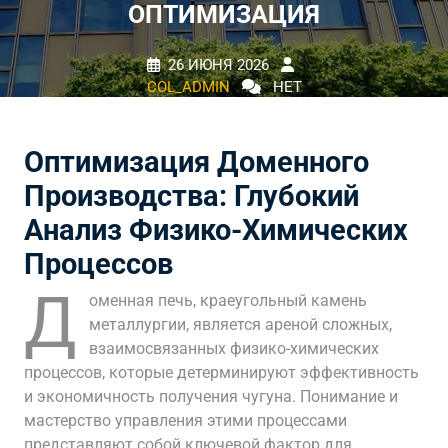
ОПТИМИЗАЦИЯ
26 ИЮНЯ 2026
COL_ADMIN
НЕТ
КОММЕНТАРИЕВ
0 TAGS
Оптимизация Доменного
Производства: Глубокий
Анализ Физико-Химических
Процессов
Д
оменная печь, краеугольный камень
металлургии, является ареной сложных,
взаимосвязанных физико-химических
процессов, которые детерминируют эффективность
и экономичность получения чугуна. Понимание и
мастерство управления этими процессами
представляют собой ключевой фактор для