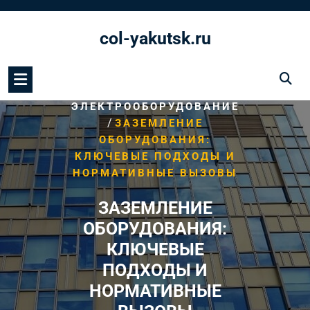
Перейти
к
col-yakutsk.ru
содержимому
/
HOME
ЭЛЕКТРООБОРУДОВАНИЕ
/
ЗАЗЕМЛЕНИЕ
ОБОРУДОВАНИЯ:
КЛЮЧЕВЫЕ ПОДХОДЫ И
НОРМАТИВНЫЕ ВЫЗОВЫ
ЗАЗЕМЛЕНИЕ
ОБОРУДОВАНИЯ:
КЛЮЧЕВЫЕ
ПОДХОДЫ И
НОРМАТИВНЫЕ