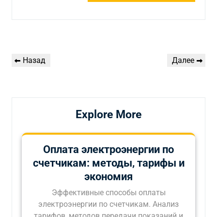
Навигация
Предыдущая
Следующая
Назад
Далее
по
запись
запись
записям
Explore More
Оплата электроэнергии по
счетчикам: методы, тарифы и
экономия
Эффективные способы оплаты
электроэнергии по счетчикам. Анализ
тарифов, методов передачи показаний и