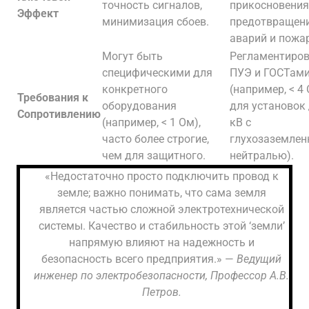
точность сигналов,
прикосновения
Эффект
минимизация сбоев.
предотвращен
аварий и пожа
Могут быть
Регламентиро
специфическими для
ПУЭ и ГОСТам
конкретного
(например, < 4
Требования к
оборудования
для установок 
Сопротивлению
(например, < 1 Ом),
кВ с
часто более строгие,
глухозаземлен
чем для защитного.
нейтралью).
«Недостаточно просто подключить провод к
земле; важно понимать, что сама земля
является частью сложной электротехнической
системы. Качество и стабильность этой ‘земли’
напрямую влияют на надежность и
безопасность всего предприятия.» —
Ведущий
инженер по электробезопасности, Профессор А.В.
Петров.