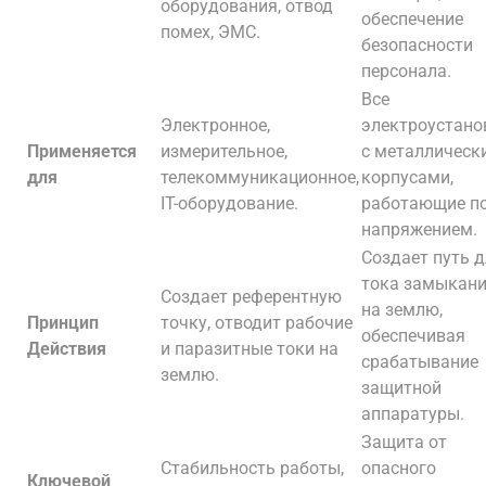
оборудования, отвод
обеспечение
помех, ЭМС.
безопасности
персонала.
Все
Электронное,
электроустано
Применяется
измерительное,
с металлическ
для
телекоммуникационное,
корпусами,
IT-оборудование.
работающие п
напряжением.
Создает путь 
тока замыкан
Создает референтную
на землю,
Принцип
точку, отводит рабочие
обеспечивая
Действия
и паразитные токи на
срабатывание
землю.
защитной
аппаратуры.
Защита от
Стабильность работы,
опасного
Ключевой