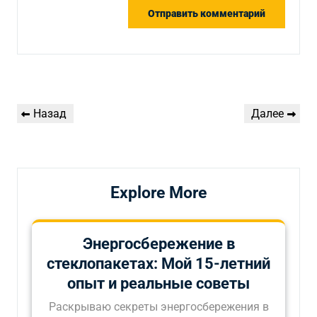
Навигация
Предыдущая
Следующая
Назад
Далее
по
запись
запись
записям
Explore More
Энергосбережение в
стеклопакетах: Мой 15-летний
опыт и реальные советы
Раскрываю секреты энергосбережения в