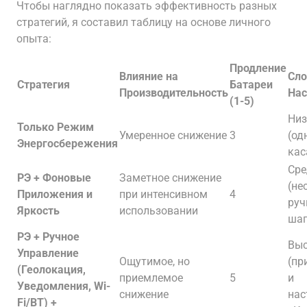
Чтобы наглядно показать эффективность разных
стратегий, я составил таблицу на основе личного
опыта:
Продление
Влияние на
Сл
Стратегия
Батареи
Производительность
Нас
(1-5)
Низ
Только Режим
Умеренное снижение
3
(од
Энергосбережения
кас
Сре
РЭ + Фоновые
Заметное снижение
(не
Приложения и
при интенсивном
4
руч
Яркость
использовании
шаг
РЭ + Ручное
Вы
Управление
Ощутимое, но
(пр
(Геолокация,
приемлемое
5
и
Уведомления, Wi-
снижение
нас
Fi/BT) +