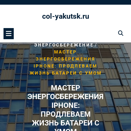
Перейти
к
col-yakutsk.ru
содержимому
/
HOME
/
ЭНЕРГОСБЕРЕЖЕНИЕ
МАСТЕР
ЭНЕРГОСБЕРЕЖЕНИЯ
IPHONE: ПРОДЛЕВАЕМ
ЖИЗНЬ БАТАРЕИ С УМОМ
МАСТЕР
ЭНЕРГОСБЕРЕЖЕНИЯ
IPHONE:
ПРОДЛЕВАЕМ
ЖИЗНЬ БАТАРЕИ С