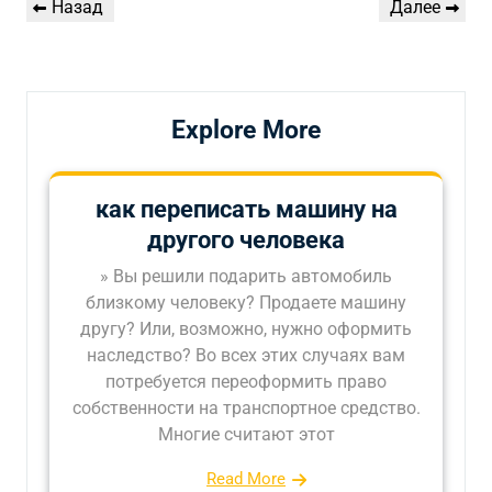
Предыдущая
Следующая
Назад
Далее
по
запись
запись
записям
Explore More
как переписать машину на
другого человека
» Вы решили подарить автомобиль
близкому человеку? Продаете машину
другу? Или, возможно, нужно оформить
наследство? Во всех этих случаях вам
потребуется переоформить право
собственности на транспортное средство.
Многие считают этот
Read More