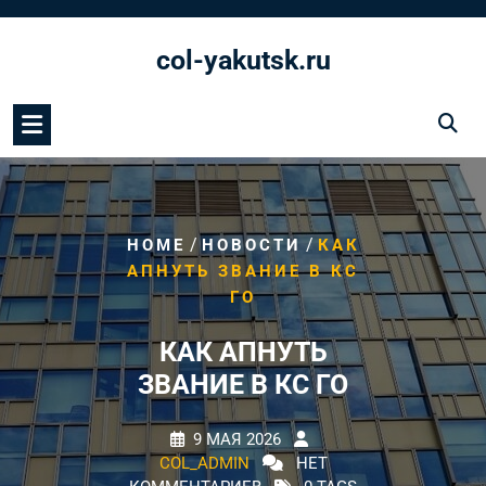
Перейти
к
col-yakutsk.ru
содержимому
/
/
HOME
НОВОСТИ
КАК
АПНУТЬ ЗВАНИЕ В КС
ГО
КАК АПНУТЬ
ЗВАНИЕ В КС ГО
9 МАЯ 2026
COL_ADMIN
НЕТ