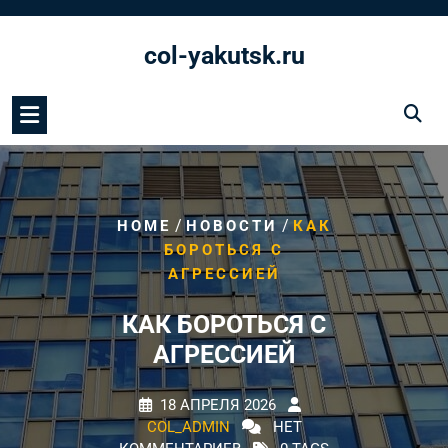
Перейти
к
col-yakutsk.ru
содержимому
/
/
HOME
НОВОСТИ
КАК
БОРОТЬСЯ С
АГРЕССИЕЙ
КАК БОРОТЬСЯ С
АГРЕССИЕЙ
18 АПРЕЛЯ 2026
COL_ADMIN
НЕТ