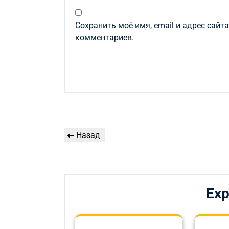
Сохранить моё имя, email и адрес сайт
комментариев.
Навигация
Предыдущая
Назад
по
запись
записям
Exp