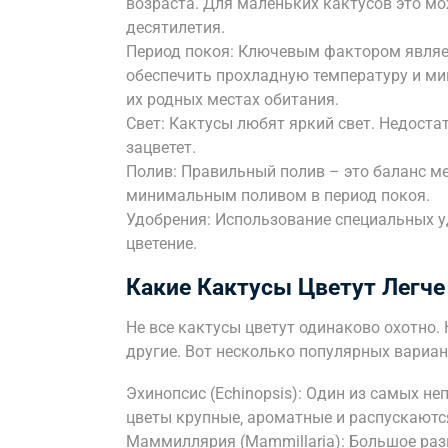
возраста. Для маленьких кактусов это мо
десятилетия.
Период покоя: Ключевым фактором являет
обеспечить прохладную температуру и ми
их родных местах обитания.
Свет: Кактусы любят яркий свет. Недоста
зацветет.
Полив: Правильный полив – это баланс м
минимальным поливом в период покоя.
Удобрения: Использование специальных 
цветение.
Какие Кактусы Цветут Легче
Не все кактусы цветут одинаково охотно.
другие. Вот несколько популярных вариа
Эхинопсис (Echinopsis): Один из самых не
цветы крупные‚ ароматные и распускаютс
Маммиллярия (Mammillaria): Большое раз