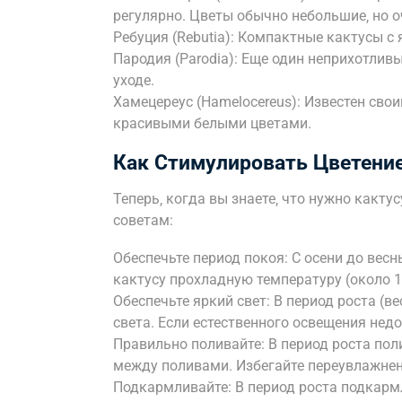
регулярно. Цветы обычно небольшие‚ но о
Ребуция (Rebutia): Компактные кактусы с
Пародия (Parodia): Еще один неприхотлив
уходе.
Хамецереус (Hamelocereus): Известен св
красивыми белыми цветами.
Как Стимулировать Цветение
Теперь‚ когда вы знаете‚ что нужно какту
советам:
Обеспечьте период покоя: С осени до вес
кактусу прохладную температуру (около 1
Обеспечьте яркий свет: В период роста (в
света. Если естественного освещения нед
Правильно поливайте: В период роста пол
между поливами. Избегайте переувлажнен
Подкармливайте: В период роста подкар