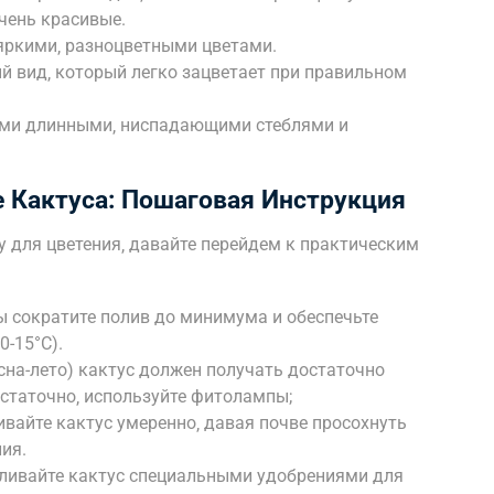
чень красивые.
 яркими‚ разноцветными цветами.
ый вид‚ который легко зацветает при правильном
оими длинными‚ ниспадающими стеблями и
 Кактуса: Пошаговая Инструкция
су для цветения‚ давайте перейдем к практическим
ны сократите полив до минимума и обеспечьте
0-15°C).
есна-лето) кактус должен получать достаточно
остаточно‚ используйте фитолампы;
ивайте кактус умеренно‚ давая почве просохнуть
ия.
мливайте кактус специальными удобрениями для