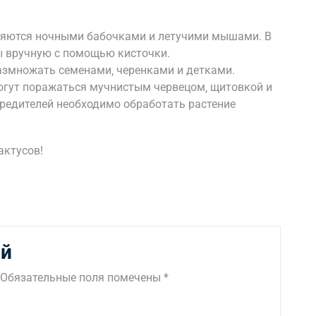
ляются ночными бабочками и летучими мышами. В
 вручную с помощью кисточки.
азмножать семенами‚ черенками и детками.
могут поражаться мучнистым червецом‚ щитовкой и
редителей необходимо обработать растение
актусов!
ий
Обязательные поля помечены
*