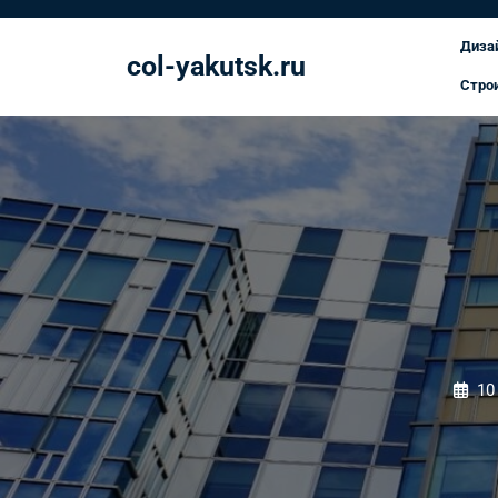
Перейти
к
Диза
col-yakutsk.ru
содержимому
Стро
10