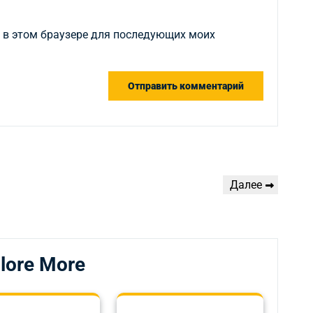
а в этом браузере для последующих моих
Следующая
Далее
запись
lore More