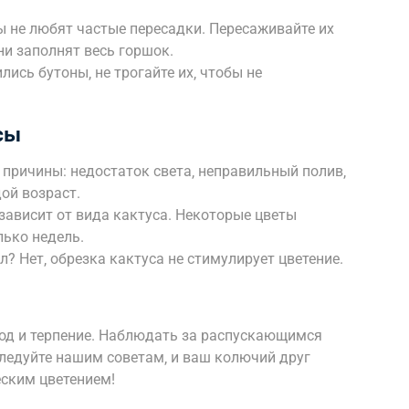
ы не любят частые пересадки. Пересаживайте их
ни заполнят весь горшок.
лись бутоны‚ не трогайте их‚ чтобы не
сы
причины: недостаток света‚ неправильный полив‚
ой возраст.
 зависит от вида кактуса. Некоторые цветы
лько недель.
л? Нет‚ обрезка кактуса не стимулирует цветение.
ход и терпение. Наблюдать за распускающимся
Следуйте нашим советам‚ и ваш колючий друг
еским цветением!