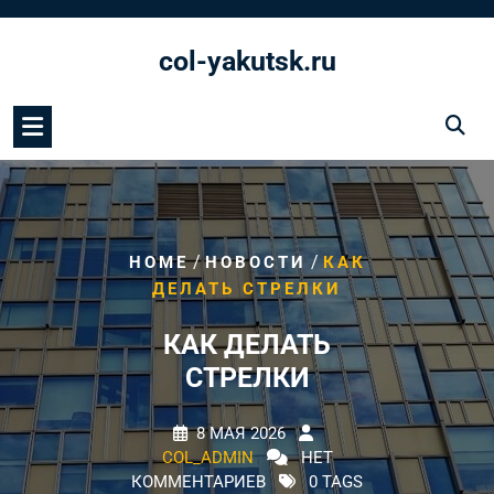
Перейти
к
col-yakutsk.ru
содержимому
/
/
HOME
НОВОСТИ
КАК
ДЕЛАТЬ СТРЕЛКИ
КАК ДЕЛАТЬ
СТРЕЛКИ
8 МАЯ 2026
COL_ADMIN
НЕТ
КОММЕНТАРИЕВ
0 TAGS