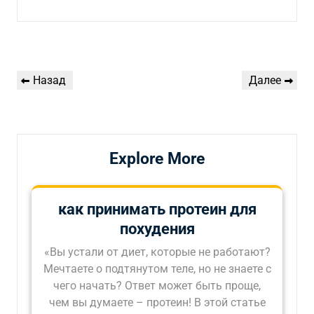
Навигация
Предыдущая
Следующая
Назад
Далее
по
запись
запись
записям
Explore More
как принимать протеин для
похудения
«Вы устали от диет, которые не работают?
Мечтаете о подтянутом теле, но не знаете с
чего начать? Ответ может быть проще,
чем вы думаете – протеин! В этой статье