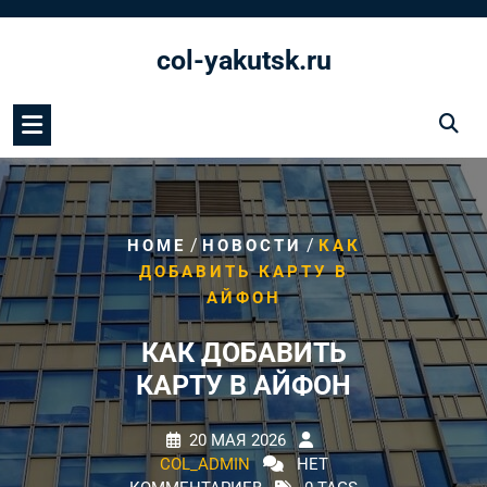
Перейти
к
col-yakutsk.ru
содержимому
/
/
HOME
НОВОСТИ
КАК
ДОБАВИТЬ КАРТУ В
АЙФОН
КАК ДОБАВИТЬ
КАРТУ В АЙФОН
20 МАЯ 2026
COL_ADMIN
НЕТ