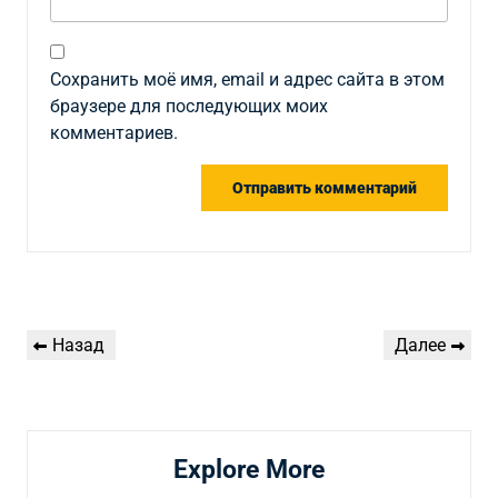
Сохранить моё имя, email и адрес сайта в этом
браузере для последующих моих
комментариев.
Навигация
Предыдущая
Следующая
Назад
Далее
по
запись
запись
записям
Explore More