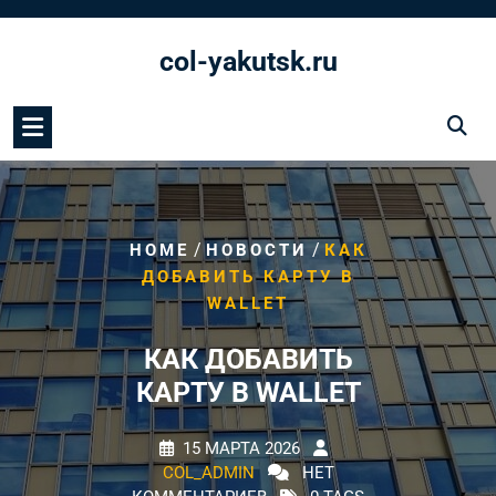
Перейти
к
col-yakutsk.ru
содержимому
/
/
HOME
НОВОСТИ
КАК
ДОБАВИТЬ КАРТУ В
WALLET
КАК ДОБАВИТЬ
КАРТУ В WALLET
15 МАРТА 2026
COL_ADMIN
НЕТ