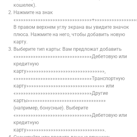
кошелек).
Нажмите на знак
«»»»»»»»»»»»»»»»»»»»»»»»»»»»»»»»+»»»»»»»»»»»»»»»»»
В правом верхнем углу экрана вы увидите значок
плюса. Нажмите на него‚ чтобы добавить новую
карту.
Выберите тип карты: Вам предложат добавить
«»»»»»»»»»»»»»»»»»»»»»»»»»»»»»»»Дебетовую или
кредитную
карту»»»»»»»»»»»»»»»»»»»»»»»»»»»»»»»»‚
«»»»»»»»»»»»»»»»»»»»»»»»»»»»»»»»Транспортную
карту»»»»»»»»»»»»»»»»»»»»»»»»»»»»»»»» или
«»»»»»»»»»»»»»»»»»»»»»»»»»»»»»»»Другие
карты»»»»»»»»»»»»»»»»»»»»»»»»»»»»»»»»
(например‚ бонусные). Выберите
«»»»»»»»»»»»»»»»»»»»»»»»»»»»»»»»Дебетовую или
кредитную
карту»»»»»»»»»»»»»»»»»»»»»»»»»»»»»»»».