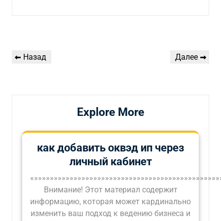
Навигация
Предыдущая
Следующая
Назад
Далее
по
запись
запись
записям
Explore More
как добавить оквэд ип через
личный кабинет
«»»»»»»»»»»»»»»»»»»»»»»»»»»»»»»»»»»»»»»»»»»»»»»»
Внимание! Этот материал содержит
информацию, которая может кардинально
изменить ваш подход к ведению бизнеса и