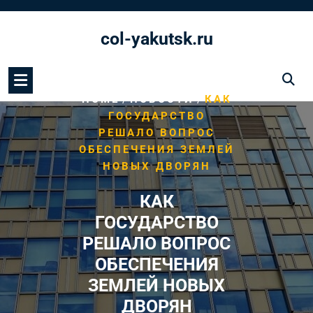
Перейти
к
col-yakutsk.ru
содержимому
/
/
HOME
НОВОСТИ
КАК
ГОСУДАРСТВО
РЕШАЛО ВОПРОС
ОБЕСПЕЧЕНИЯ ЗЕМЛЕЙ
НОВЫХ ДВОРЯН
КАК
ГОСУДАРСТВО
РЕШАЛО ВОПРОС
ОБЕСПЕЧЕНИЯ
ЗЕМЛЕЙ НОВЫХ
ДВОРЯН