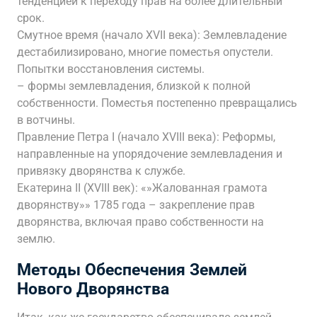
тенденцией к переходу прав на более длительный
срок.
Смутное время (начало XVII века): Землевладение
дестабилизировано, многие поместья опустели.
Попытки восстановления системы.
– формы землевладения, близкой к полной
собственности. Поместья постепенно превращались
в вотчины.
Правление Петра I (начало XVIII века): Реформы,
направленные на упорядочение землевладения и
привязку дворянства к службе.
Екатерина II (XVIII век): «»Жалованная грамота
дворянству»» 1785 года – закрепление прав
дворянства, включая право собственности на
землю.
Методы Обеспечения Землей
Нового Дворянства