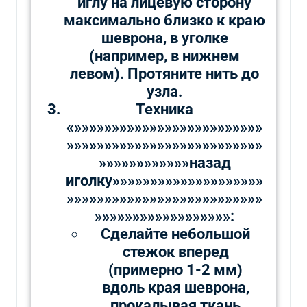
иглу на лицевую сторону
максимально близко к краю
шеврона, в уголке
(например, в нижнем
левом). Протяните нить до
узла.
Техника
«»»»»»»»»»»»»»»»»»»»»»»»»»
»»»»»»»»»»»»»»»»»»»»»»»»»»
»»»»»»»»»»»»назад
иголку»»»»»»»»»»»»»»»»»»»»
»»»»»»»»»»»»»»»»»»»»»»»»»»
»»»»»»»»»»»»»»»»»»:
Сделайте небольшой
стежок вперед
(примерно 1-2 мм)
вдоль края шеврона,
прокалывая ткань