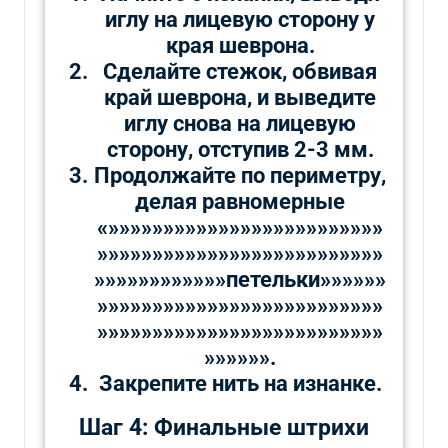
иглу на лицевую сторону у
края шеврона.
Сделайте стежок, обвивая
край шеврона, и выведите
иглу снова на лицевую
сторону, отступив 2-3 мм.
Продолжайте по периметру,
делая равномерные
«»»»»»»»»»»»»»»»»»»»»»»»»»
»»»»»»»»»»»»»»»»»»»»»»»»»»
»»»»»»»»»»»»петельки»»»»»»
»»»»»»»»»»»»»»»»»»»»»»»»»»
»»»»»»»»»»»»»»»»»»»»»»»»»»
»»»»»».
Закрепите нить на изнанке.
Шаг 4: Финальные штрихи