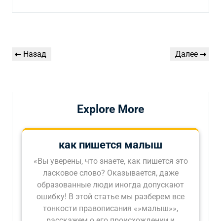
Навигация
Предыдущая
Следующая
Назад
Далее
по
запись
запись
записям
Explore More
как пишется малыш
«Вы уверены, что знаете, как пишется это
ласковое слово? Оказывается, даже
образованные люди иногда допускают
ошибку! В этой статье мы разберем все
тонкости правописания «»малыш»»,
расскажем о его происхождении и