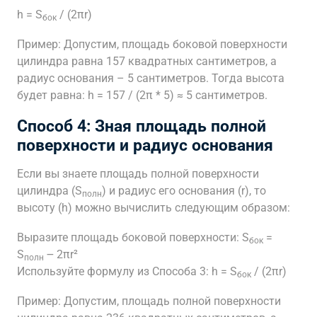
h = S
/ (2πr)
бок
Пример: Допустим, площадь боковой поверхности
цилиндра равна 157 квадратных сантиметров, а
радиус основания – 5 сантиметров. Тогда высота
будет равна: h = 157 / (2π * 5) ≈ 5 сантиметров.
Способ 4: Зная площадь полной
поверхности и радиус основания
Если вы знаете площадь полной поверхности
цилиндра (S
) и радиус его основания (r), то
полн
высоту (h) можно вычислить следующим образом:
Выразите площадь боковой поверхности: S
=
бок
S
౼ 2πr²
полн
Используйте формулу из Способа 3: h = S
/ (2πr)
бок
Пример: Допустим, площадь полной поверхности