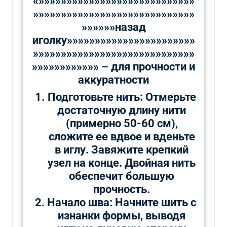
«»»»»»»»»»»»»»»»»»»»»»»»»»»»»
»»»»»»»»»»»»»»»»»»»»»»»»»»»»»
»»»»»»назад
иголку»»»»»»»»»»»»»»»»»»»»»»»
»»»»»»»»»»»»»»»»»»»»»»»»»»»»»
»»»»»»»»»»»» – для прочности и
аккуратности
Подготовьте нить: Отмерьте
достаточную длину нити
(примерно 50-60 см),
сложите ее вдвое и вденьте
в иглу. Завяжите крепкий
узел на конце. Двойная нить
обеспечит большую
прочность.
Начало шва: Начните шить с
изнанки формы, выводя