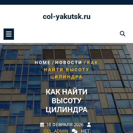
Перейти
к
col-yakutsk.ru
содержимому
/
/
HOME
НОВОСТИ
КАК
НАЙТИ ВЫСОТУ
ЦИЛИНДРА
КАК НАЙТИ
ВЫСОТУ
ЦИЛИНДРА
18 ФЕВРАЛЯ 2026
COL_ADMIN
НЕТ