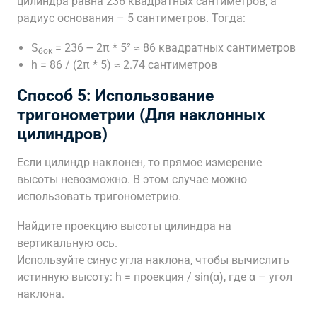
цилиндра равна 236 квадратных сантиметров, а
радиус основания – 5 сантиметров. Тогда:
S
= 236 ౼ 2π * 5² ≈ 86 квадратных сантиметров
бок
h = 86 / (2π * 5) ≈ 2.74 сантиметров
Способ 5: Использование
тригонометрии (Для наклонных
цилиндров)
Если цилиндр наклонен, то прямое измерение
высоты невозможно. В этом случае можно
использовать тригонометрию.
Найдите проекцию высоты цилиндра на
вертикальную ось.
Используйте синус угла наклона, чтобы вычислить
истинную высоту: h = проекция / sin(α), где α – угол
наклона.