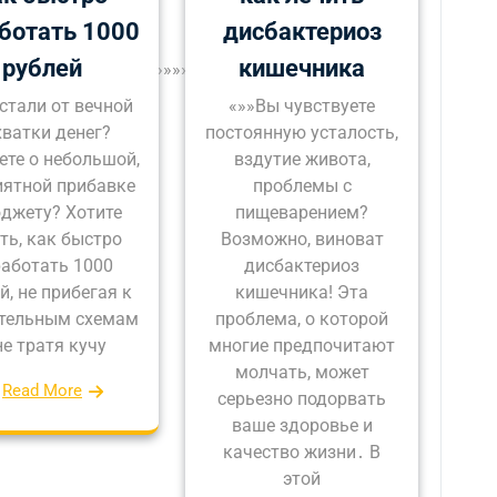
ботать 1000
дисбактериоз
рублей
кишечника
»»»»»»»»»»»»»»»»»»»»»»»»»»»»Вы
стали от вечной
«»»Вы чувствуете
хватки денег?
постоянную усталость,
ете о небольшой,
вздутие живота,
иятной прибавке
проблемы с
джету? Хотите
пищеварением?
ть, как быстро
Возможно, виноват
аботать 1000
дисбактериоз
й, не прибегая к
кишечника! Эта
тельным схемам
проблема, о которой
не тратя кучу
многие предпочитают
молчать, может
Read More
серьезно подорвать
ваше здоровье и
качество жизни․ В
этой