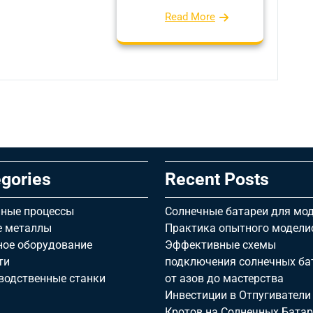
Read More
gories
Recent Posts
ные процессы
Солнечные батареи для мод
е металлы
Практика опытного модели
ное оборудование
Эффективные схемы
ти
подключения солнечных ба
водственные станки
от азов до мастерства
Инвестиции в Отпугиватели
Кротов на Солнечных Батар