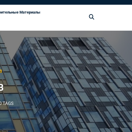
оительные Материалы
В
В
0 TAGS