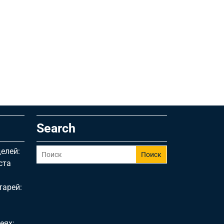
Search
елей:
Поиск
ста
тарей:
еях: