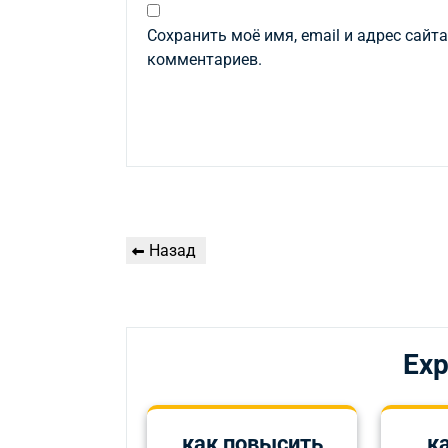
Сохранить моё имя, email и адрес сайт
комментариев.
Навигация
Предыдущая
Назад
по
запись
записям
Exp
как повысить
к