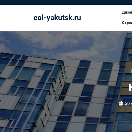
Перейти
к
Диза
col-yakutsk.ru
содержимому
Стро
30