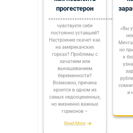
прогестерон
зара
«»»»»»»»»»»»»»»»»»»»»»»»»»»»»»»»»»»
чувствуете себя
«Вы у
постоянно уставшей?
не
Настроение скачет как
Мечта
на американских
но пр
горках? Проблемы с
к бю
зачатием или
узна
вынашиванием
зар
беременности?
рубле
Возможно‚ причина
сомни
кроется в одном из
и 
самых недооцененных‚
но жизненно важных
гормонов –
Read More