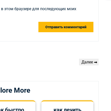
а в этом браузере для последующих моих
Следующая
Далее
запись
lore More
ак быстро
как лечить