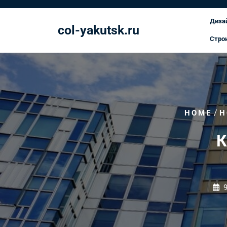
Перейти
к
Диза
col-yakutsk.ru
содержимому
Стро
/
HOME
Н
К