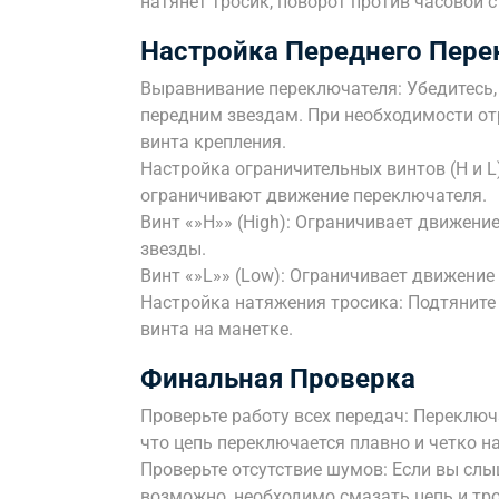
натянет тросик, поворот против часовой с
Настройка Переднего Пере
Выравнивание переключателя: Убедитесь,
передним звездам. При необходимости о
винта крепления.
Настройка ограничительных винтов (H и L
ограничивают движение переключателя.
Винт «»H»» (High): Ограничивает движени
звезды.
Винт «»L»» (Low): Ограничивает движение
Настройка натяжения тросика: Подтяните
винта на манетке.
Финальная Проверка
Проверьте работу всех передач: Переключа
что цепь переключается плавно и четко н
Проверьте отсутствие шумов: Если вы слы
возможно, необходимо смазать цепь и тро