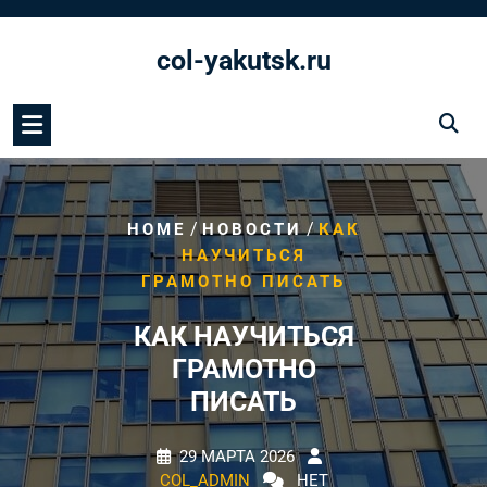
Перейти
к
col-yakutsk.ru
содержимому
/
/
HOME
НОВОСТИ
КАК
НАУЧИТЬСЯ
ГРАМОТНО ПИСАТЬ
КАК НАУЧИТЬСЯ
ГРАМОТНО
ПИСАТЬ
29 МАРТА 2026
COL_ADMIN
НЕТ