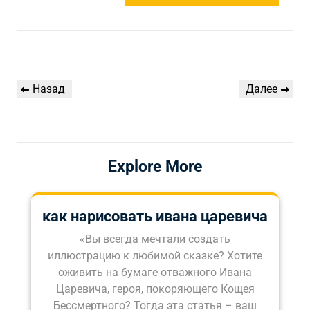
Навигация
Предыдущая
Следующая
Назад
Далее
по
запись
запись
записям
Explore More
как нарисовать ивана царевича
«Вы всегда мечтали создать
иллюстрацию к любимой сказке? Хотите
оживить на бумаге отважного Ивана
Царевича, героя, покоряющего Кощея
Бессмертного? Тогда эта статья – ваш