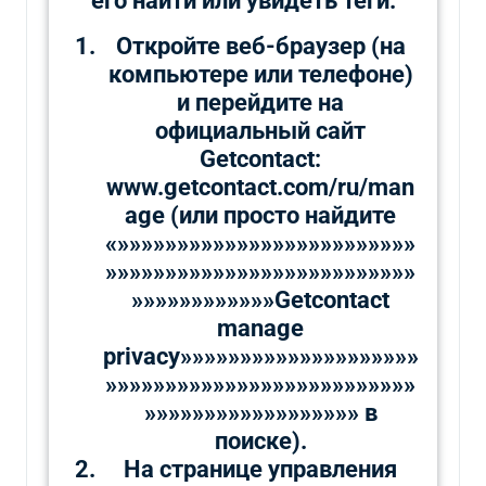
его найти или увидеть теги.
Откройте веб-браузер (на
компьютере или телефоне)
и перейдите на
официальный сайт
Getcontact:
www.getcontact.com/ru/man
age (или просто найдите
«»»»»»»»»»»»»»»»»»»»»»»»»»
»»»»»»»»»»»»»»»»»»»»»»»»»»
»»»»»»»»»»»»Getcontact
manage
privacy»»»»»»»»»»»»»»»»»»»»
»»»»»»»»»»»»»»»»»»»»»»»»»»
»»»»»»»»»»»»»»»»»» в
поиске).
На странице управления