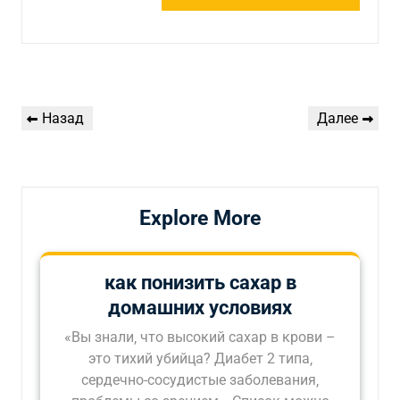
Навигация
Предыдущая
Следующая
Назад
Далее
по
запись
запись
записям
Explore More
как понизить сахар в
домашних условиях
«Вы знали‚ что высокий сахар в крови –
это тихий убийца? Диабет 2 типа‚
сердечно-сосудистые заболевания‚