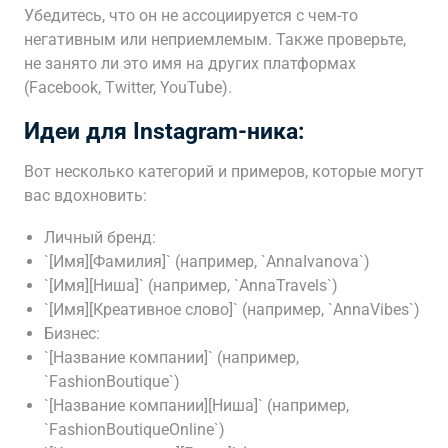
Убедитесь, что он не ассоциируется с чем-то
негативным или неприемлемым. Также проверьте,
не занято ли это имя на других платформах
(Facebook, Twitter, YouTube).
Идеи для Instagram-ника:
Вот несколько категорий и примеров, которые могут
вас вдохновить:
Личный бренд:
`[Имя][Фамилия]` (например, `AnnaIvanova`)
`[Имя][Ниша]` (например, `AnnaTravels`)
`[Имя][Креативное слово]` (например, `AnnaVibes`)
Бизнес:
`[Название компании]` (например,
`FashionBoutique`)
`[Название компании][Ниша]` (например,
`FashionBoutiqueOnline`)