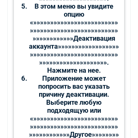
В этом меню вы увидите
опцию
«»»»»»»»»»»»»»»»»»»»»»»»»»
»»»»»»»»»»»»»»»»»»»»»»»»»»
»»»»»»»»»»»»Деактивация
аккаунта»»»»»»»»»»»»»»»»»»
»»»»»»»»»»»»»»»»»»»»»»»»»»
»»»»»»»»»»»»»»»»»»»».
Нажмите на нее.
Приложение может
попросить вас указать
причину деактивации.
Выберите любую
подходящую или
«»»»»»»»»»»»»»»»»»»»»»»»»»
»»»»»»»»»»»»»»»»»»»»»»»»»»
»»»»»»»»»»»»Другое»»»»»»»»