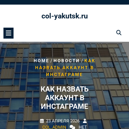
Перейти
к
col-yakutsk.ru
содержимому
/
/
HOME
НОВОСТИ
КАК
НАЗВАТЬ АККАУНТ В
ИНСТАГРАМЕ
КАК НАЗВАТЬ
АККАУНТ В
ИНСТАГРАМЕ
23 АПРЕЛЯ 2026
COL_ADMIN
НЕТ