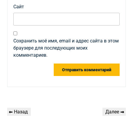
Сайт
Сохранить моё имя, email и адрес сайта в этом
браузере для последующих моих
комментариев.
Навигация
Предыдущая
Следующая
Назад
Далее
по
запись
запись
записям