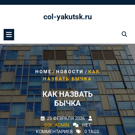
Перейти
к
col-yakutsk.ru
содержимому
/
/
HOME
НОВОСТИ
КАК
НАЗВАТЬ БЫЧКА
КАК НАЗВАТЬ
БЫЧКА
25 ФЕВРАЛЯ 2026
COL_ADMIN
НЕТ
КОММЕНТАРИЕВ
0 TAGS