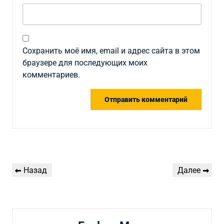
Сохранить моё имя, email и адрес сайта в этом
браузере для последующих моих
комментариев.
Навигация
Предыдущая
Следующая
Назад
Далее
по
запись
запись
записям