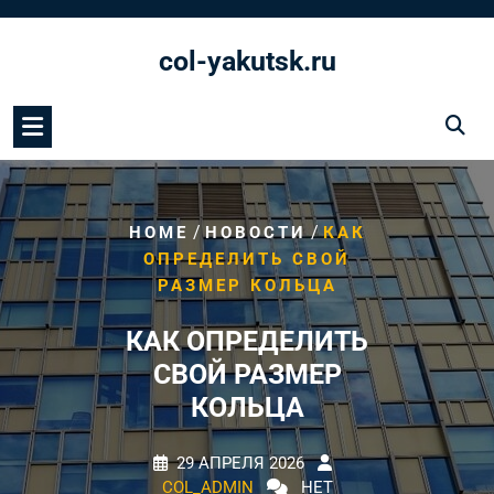
Перейти
к
col-yakutsk.ru
содержимому
/
/
HOME
НОВОСТИ
КАК
ОПРЕДЕЛИТЬ СВОЙ
РАЗМЕР КОЛЬЦА
КАК ОПРЕДЕЛИТЬ
СВОЙ РАЗМЕР
КОЛЬЦА
29 АПРЕЛЯ 2026
COL_ADMIN
НЕТ