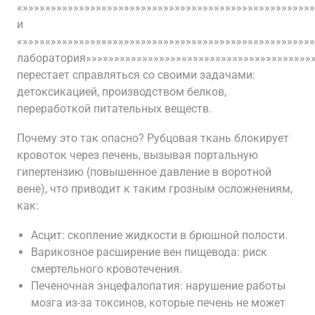
«»»»»»»»»»»»»»»»»»»»»»»»»»»»»»»»»»»»»»»»»»»»»»»»»»»»
и
«»»»»»»»»»»»»»»»»»»»»»»»»»»»»»»»»»»»»»»»»»»»»»»»»»»»
лаборатория»»»»»»»»»»»»»»»»»»»»»»»»»»»»»»»»»»»»»»»»»
перестает справляться со своими задачами:
детоксикацией, производством белков,
переработкой питательных веществ.
Почему это так опасно? Рубцовая ткань блокирует
кровоток через печень, вызывая портальную
гипертензию (повышенное давление в воротной
вене), что приводит к таким грозным осложнениям,
как:
Асцит: скопление жидкости в брюшной полости.
Варикозное расширение вен пищевода: риск
смертельного кровотечения.
Печеночная энцефалопатия: нарушение работы
мозга из-за токсинов, которые печень не может