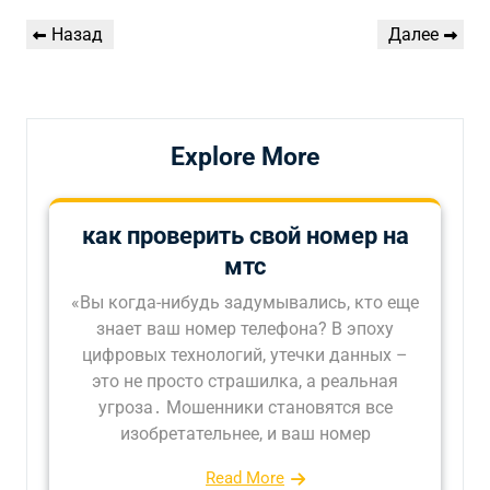
Навигация
Предыдущая
Следующая
Назад
Далее
по
запись
запись
записям
Explore More
как проверить свой номер на
мтс
«Вы когда-нибудь задумывались, кто еще
знает ваш номер телефона? В эпоху
цифровых технологий, утечки данных –
это не просто страшилка, а реальная
угроза․ Мошенники становятся все
изобретательнее, и ваш номер
Read More