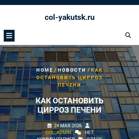
Перейти
к
col-yakutsk.ru
содержимому
/
/
HOME
НОВОСТИ
КАК
ОСТАНОВИТЬ ЦИРРОЗ
ПЕЧЕНИ
КАК ОСТАНОВИТЬ
ЦИРРОЗ ПЕЧЕНИ
24 МАЯ 2026
COL_ADMIN
НЕТ