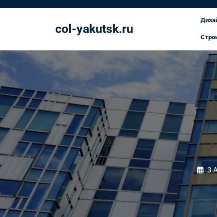
Перейти
к
Диза
col-yakutsk.ru
содержимому
Стро
3 