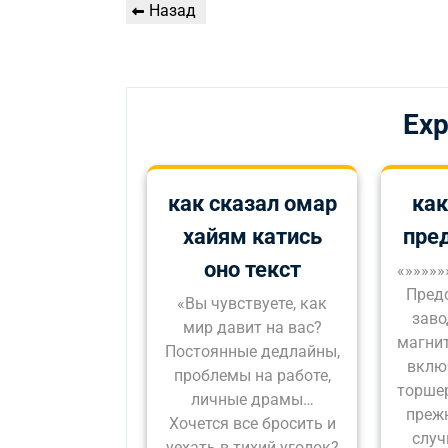
Навигация
Предыдущая
Назад
по
запись
записям
Exp
как сказал омар
как
хайям катись
пре
оно текст
«»»»»»
Предс
«Вы чувствуете, как
заво
мир давит на вас?
магнит
Постоянные дедлайны,
вклю
проблемы на работе,
торшер
личные драмы…
преж
Хочется все бросить и
случ
уехать в тихий уголок?