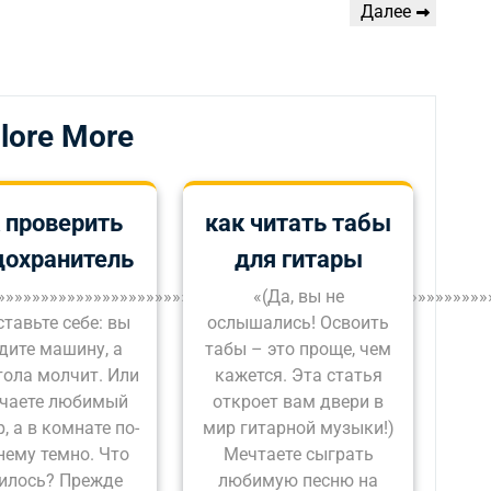
Следующая
Далее
запись
lore More
 проверить
как читать табы
дохранитель
для гитары
»»»»»»»»»»»»»»»»»»»»»»»»»»»»»»»»»»»»»»»»»»»»»»»»»»»»»»»»
«(Да, вы не
тавьте себе: вы
ослышались! Освоить
дите машину, а
табы – это проще, чем
ола молчит. Или
кажется. Эта статья
чаете любимый
откроет вам двери в
, а в комнате по-
мир гитарной музыки!)
нему темно. Что
Мечтаете сыграть
илось? Прежде
любимую песню на