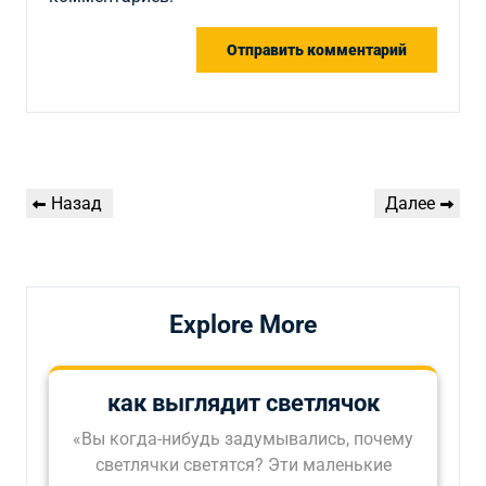
Навигация
Предыдущая
Следующая
Назад
Далее
по
запись
запись
записям
Explore More
как выглядит светлячок
«Вы когда-нибудь задумывались, почему
светлячки светятся? Эти маленькие