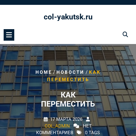
Перейти
к
col-yakutsk.ru
содержимому
/
/
HOME
НОВОСТИ
КАК
ПЕРЕМЕСТИТЬ
КАК
ПЕРЕМЕСТИТЬ
17 МАРТА 2026
COL_ADMIN
НЕТ
КОММЕНТАРИЕВ
0 TAGS