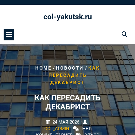
Перейти
к
col-yakutsk.ru
содержимому
/
/
HOME
НОВОСТИ
КАК
ПЕРЕСАДИТЬ
ДЕКАБРИСТ
КАК ПЕРЕСАДИТЬ
ДЕКАБРИСТ
24 МАЯ 2026
COL_ADMIN
НЕТ