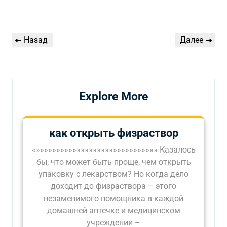
Навигация
Предыдущая
Следующая
Назад
Далее
по
запись
запись
записям
Explore More
как открыть физраствор
«»»»»»»»»»»»»»»»»»»»»»»»»»»»»»» Казалось
бы‚ что может быть проще‚ чем открыть
упаковку с лекарством? Но когда дело
доходит до физраствора – этого
незаменимого помощника в каждой
домашней аптечке и медицинском
учреждении –