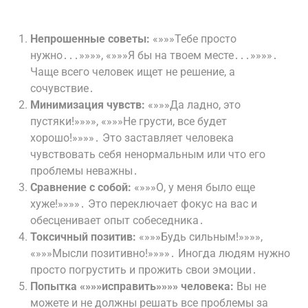
Непрошенные советы:
«»»»Тебе просто
нужно․․․»»»», «»»»Я бы на твоем месте․․․»»»»․
Чаще всего человек ищет не решение, а
сочувствие․
Минимизация чувств:
«»»»Да ладно, это
пустяки!»»»», «»»»Не грусти, все будет
хорошо!»»»»․ Это заставляет человека
чувствовать себя ненормальным или что его
проблемы неважны․
Сравнение с собой:
«»»»О, у меня было еще
хуже!»»»»․ Это переключает фокус на вас и
обесценивает опыт собеседника․
Токсичный позитив:
«»»»Будь сильным!»»»»,
«»»»Мысли позитивно!»»»»․ Иногда людям нужно
просто погрустить и прожить свои эмоции․
Попытка «»»»исправить»»»» человека:
Вы не
можете и не должны решать все проблемы за