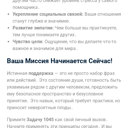
другим часто снижает уровень стресса у самого
помощника․
Укрепление социальных связей:
Ваши отношения
станут глубже и значимее․
Развитие эмпатии:
Чем больше вы практикуете,
тем лучше понимаете других․
Чувство цели:
Ощущение, что вы делаете что-то
важное и значимое для мира․
Ваша Миссия Начинается Сейчас!
Истинная
поддержка
— это не просто набор фраз
или действий․ Это состояние души, готовность быть
уязвимым рядом с другим человеком, предложить
ему безопасное пространство и безусловное
принятие․ Это навык, который требует практики, но
приносит невероятные плоды․
Примите
Задачу 1045
как свой личный вызов․
Начните применять эти принципы сегодня․ И вы