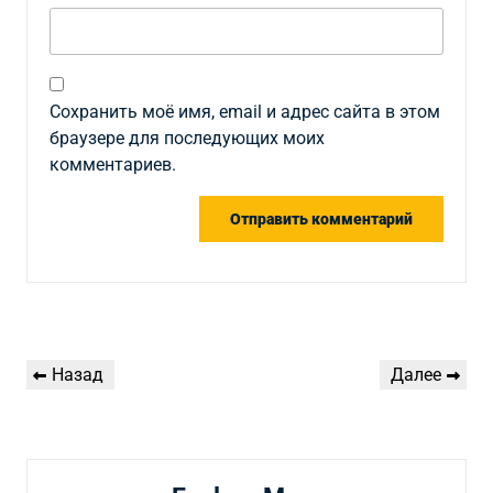
Сохранить моё имя, email и адрес сайта в этом
браузере для последующих моих
комментариев.
Навигация
Предыдущая
Следующая
Назад
Далее
по
запись
запись
записям