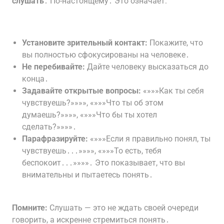
слушать
․ По-настоящему․ Это означает:
Установите зрительный контакт:
Покажите, что
вы полностью сфокусированы на человеке․
Не перебивайте:
Дайте человеку высказаться до
конца․
Задавайте открытые вопросы:
«»»»Как ты себя
чувствуешь?»»»», «»»»Что ты об этом
думаешь?»»»», «»»»Что бы ты хотел
сделать?»»»»․
Парафразируйте:
«»»»Если я правильно понял, ты
чувствуешь․․․»»»», «»»»То есть, тебя
беспокоит․․․»»»»․ Это показывает, что вы
внимательны и пытаетесь понять․
Помните:
Слушать — это не ждать своей очереди
говорить, а искренне стремиться понять․