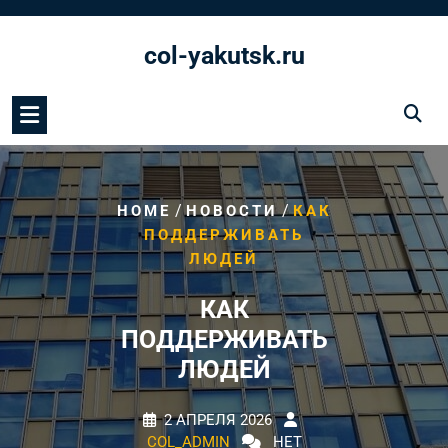
Перейти
к
col-yakutsk.ru
содержимому
/
/
HOME
НОВОСТИ
КАК
ПОДДЕРЖИВАТЬ
ЛЮДЕЙ
КАК
ПОДДЕРЖИВАТЬ
ЛЮДЕЙ
2 АПРЕЛЯ 2026
COL_ADMIN
НЕТ