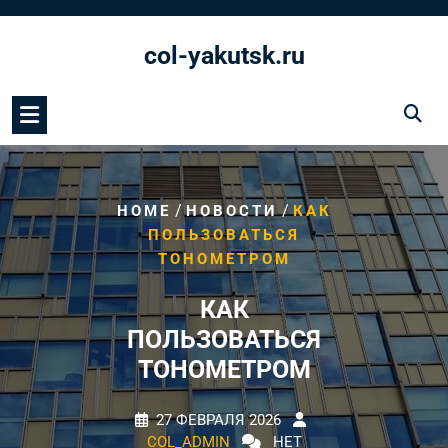
Перейти
к
col-yakutsk.ru
содержимому
/
/
HOME
НОВОСТИ
КАК
ПОЛЬЗОВАТЬСЯ
ТОНОМЕТРОМ
КАК
ПОЛЬЗОВАТЬСЯ
ТОНОМЕТРОМ
27 ФЕВРАЛЯ 2026
COL_ADMIN
НЕТ