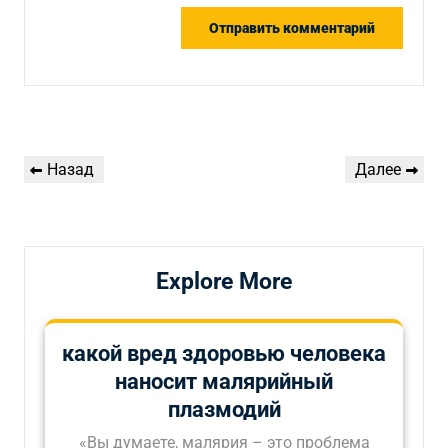
Навигация
Предыдущая
Следующая
Назад
Далее
по
запись
запись
записям
Explore More
какой вред здоровью человека
наносит малярийный
плазмодий
«Вы думаете, малярия – это проблема