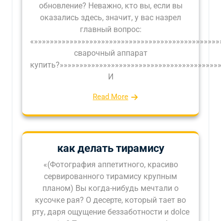
обновление? Неважно, кто вы, если вы
оказались здесь, значит, у вас назрел
главный вопрос:
«»»»»»»»»»»»»»»»»»»»»»»»»»»»»»»»»»»»»»»»»»»»»»»
сварочный аппарат
купить?»»»»»»»»»»»»»»»»»»»»»»»»»»»»»»»»»»»»»»»»»
И
Read More
как делать тирамису
«(Фотография аппетитного, красиво
сервированного тирамису крупным
планом) Вы когда-нибудь мечтали о
кусочке рая? О десерте, который тает во
рту, даря ощущение беззаботности и dolce