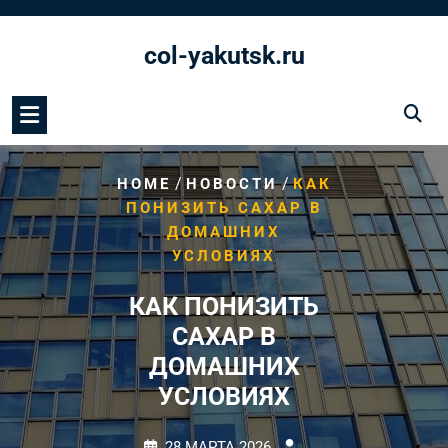
Перейти
к
col-yakutsk.ru
содержимому
/
/
HOME
НОВОСТИ
КАК
ПОНИЗИТЬ САХАР В
ДОМАШНИХ
УСЛОВИЯХ
КАК ПОНИЗИТЬ
САХАР В
ДОМАШНИХ
УСЛОВИЯХ
28 МАРТА 2026