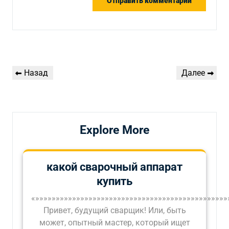
Навигация
Предыдущая
Следующая
Назад
Далее
по
запись
запись
записям
Explore More
какой сварочный аппарат
купить
«»»»»»»»»»»»»»»»»»»»»»»»»»»»»»»»»»»»»»»»»»»»»»»»
Привет, будущий сварщик! Или, быть
может, опытный мастер, который ищет