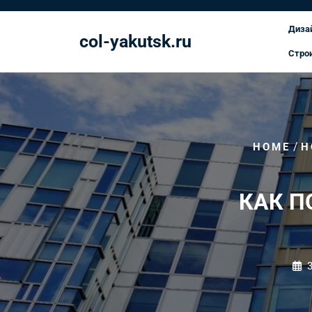
Перейти
к
Диза
col-yakutsk.ru
содержимому
Стро
/
HOME
Н
КАК П