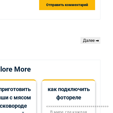
Следующая
Далее
запись
lore More
приготовить
как подключить
яши с мясом
фотореле
 сковороде
«»»»»»»»»»»»»»»»»»»»»»»»»»»»»»»
В мире, где каждая