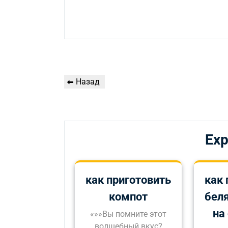
Навигация
Предыдущая
Назад
по
запись
записям
Exp
как приготовить
как 
компот
бел
на
«»»Вы помните этот
волшебный вкус?