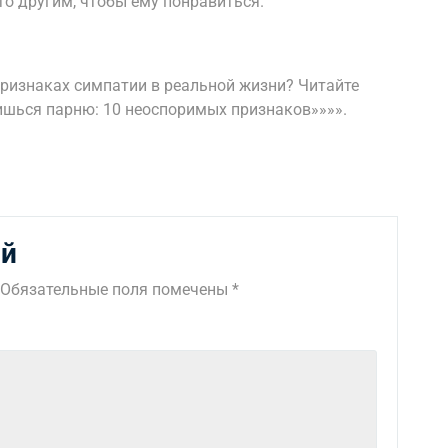
то другим, чтобы ему понравиться.
 признаках симпатии в реальной жизни? Читайте
вишься парню: 10 неоспоримых признаков»»»».
ий
Обязательные поля помечены
*