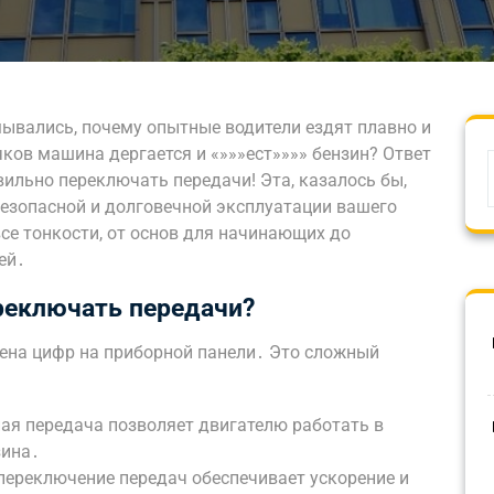
ывались, почему опытные водители ездят плавно и
чков машина дергается и «»»»ест»»»» бензин? Ответ
вильно переключать передачи! Эта, казалось бы,
безопасной и долговечной эксплуатации вашего
се тонкости, от основ для начинающих до
ей․
реключать передачи?
мена цифр на приборной панели․ Это сложный
ая передача позволяет двигателю работать в
зина․
переключение передач обеспечивает ускорение и