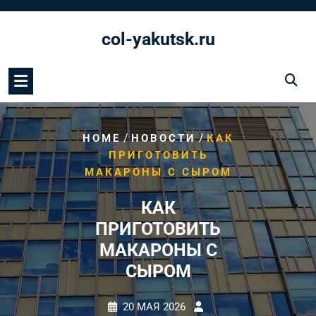
Перейти
к
col-yakutsk.ru
содержимому
/
/
HOME
НОВОСТИ
КАК
ПРИГОТОВИТЬ
МАКАРОНЫ С СЫРОМ
КАК
ПРИГОТОВИТЬ
МАКАРОНЫ С
СЫРОМ
20 МАЯ 2026