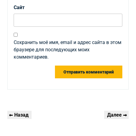
Сайт
Сохранить моё имя, email и адрес сайта в этом
браузере для последующих моих
комментариев.
Навигация
Предыдущая
Следующая
Назад
Далее
по
запись
запись
записям