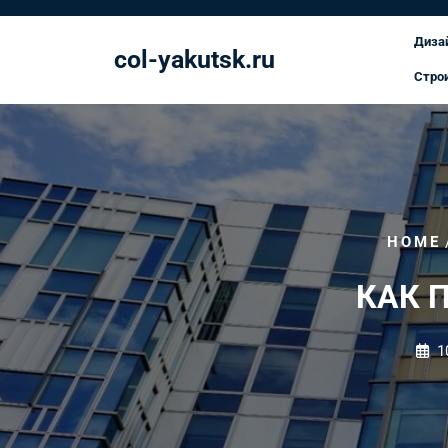
Перейти
к
Диза
col-yakutsk.ru
содержимому
Стро
HOME
КАК 
1