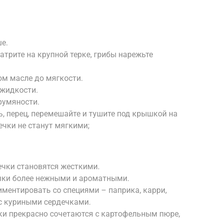
е.
трите на крупной терке, грибы нарежьте
ом масле до мягкости.
 жидкости.
румяности.
ь, перец, перемешайте и тушите под крышкой на
ечки не станут мягкими;
ечки становятся жесткими.
чки более нежными и ароматными.
иментировать со специями – паприка, карри,
с куриными сердечками.
ки прекрасно сочетаются с картофельным пюре,