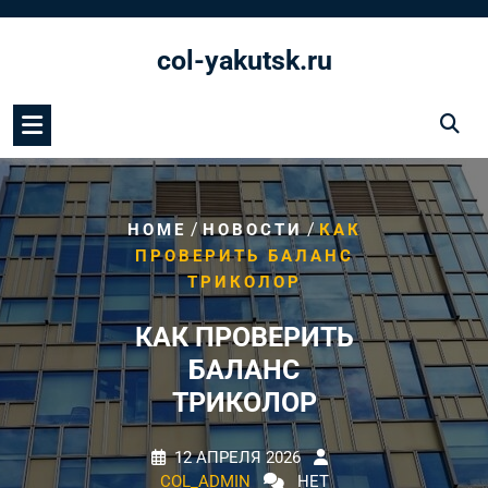
Перейти
к
col-yakutsk.ru
содержимому
/
/
HOME
НОВОСТИ
КАК
ПРОВЕРИТЬ БАЛАНС
ТРИКОЛОР
КАК ПРОВЕРИТЬ
БАЛАНС
ТРИКОЛОР
12 АПРЕЛЯ 2026
COL_ADMIN
НЕТ