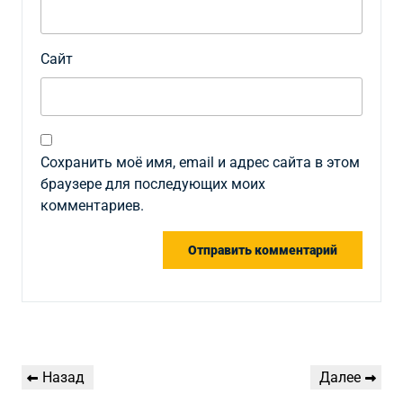
Сайт
Сохранить моё имя, email и адрес сайта в этом
браузере для последующих моих
комментариев.
Навигация
Предыдущая
Следующая
Назад
Далее
по
запись
запись