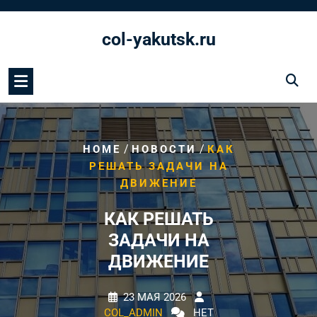
Перейти
к
col-yakutsk.ru
содержимому
/
/
HOME
НОВОСТИ
КАК
РЕШАТЬ ЗАДАЧИ НА
ДВИЖЕНИЕ
КАК РЕШАТЬ
ЗАДАЧИ НА
ДВИЖЕНИЕ
23 МАЯ 2026
COL_ADMIN
НЕТ