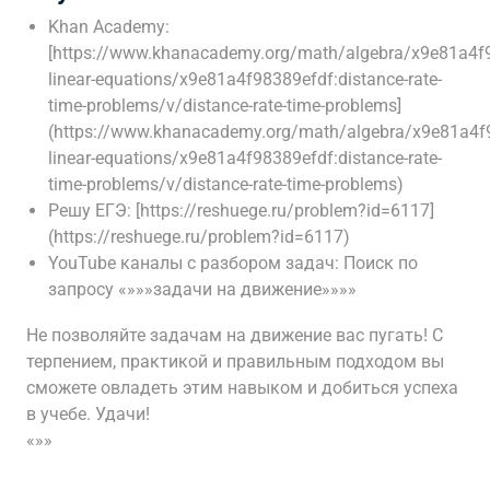
Khan Academy:
[https://www.khanacademy.org/math/algebra/x9e81a4f9
linear-equations/x9e81a4f98389efdf:distance-rate-
time-problems/v/distance-rate-time-problems]
(https://www.khanacademy.org/math/algebra/x9e81a4f9
linear-equations/x9e81a4f98389efdf:distance-rate-
time-problems/v/distance-rate-time-problems)
Решу ЕГЭ: [https://reshuege.ru/problem?id=6117]
(https://reshuege.ru/problem?id=6117)
YouTube каналы с разбором задач: Поиск по
запросу «»»»задачи на движение»»»»
Не позволяйте задачам на движение вас пугать! С
терпением, практикой и правильным подходом вы
сможете овладеть этим навыком и добиться успеха
в учебе. Удачи!
«»»