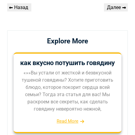
Навигация
Предыдущая
Следующая
Назад
Далее
по
запись
запись
записям
Explore More
как вкусно потушить говядину
«»»Вы устали от жесткой и безвкусной
тушеной говядины? Хотите приготовить
блюдо, которое покорит сердца всей
семьи? Тогда эта статья для вас! Мы
раскроем все секреты, как сделать
говядину невероятно нежной,
Read More