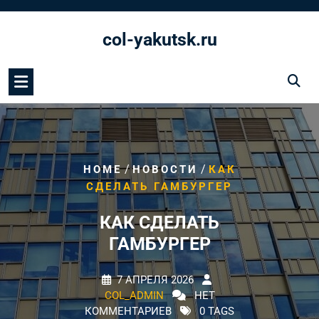
Перейти
к
col-yakutsk.ru
содержимому
/
/
HOME
НОВОСТИ
КАК
СДЕЛАТЬ ГАМБУРГЕР
КАК СДЕЛАТЬ
ГАМБУРГЕР
7 АПРЕЛЯ 2026
COL_ADMIN
НЕТ
КОММЕНТАРИЕВ
0 TAGS