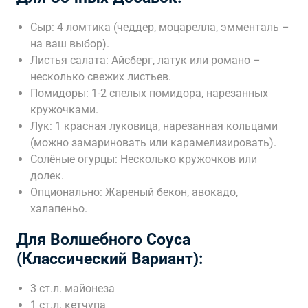
Сыр: 4 ломтика (чеддер, моцарелла, эмменталь –
на ваш выбор).
Листья салата: Айсберг, латук или романо –
несколько свежих листьев.
Помидоры: 1-2 спелых помидора, нарезанных
кружочками.
Лук: 1 красная луковица, нарезанная кольцами
(можно замариновать или карамелизировать).
Солёные огурцы: Несколько кружочков или
долек.
Опционально: Жареный бекон, авокадо,
халапеньо.
Для Волшебного Соуса
(Классический Вариант):
3 ст.л. майонеза
1 ст.л. кетчупа