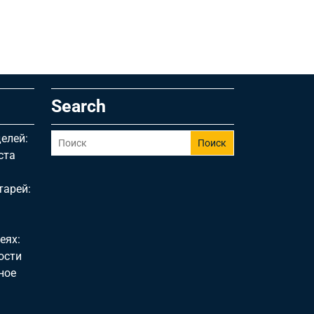
Search
елей:
Поиск
ста
тарей:
еях:
ости
ное