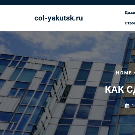
Перейти
к
Диза
col-yakutsk.ru
содержимому
Стро
HOME
КАК 
1