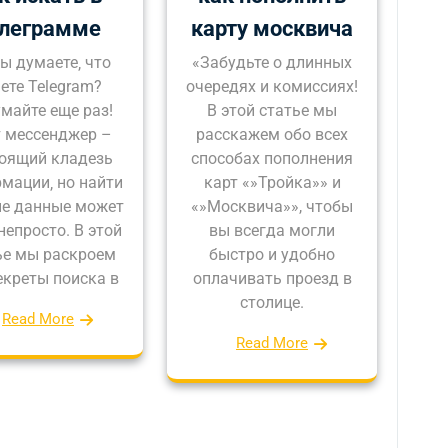
елеграмме
карту москвича
ы думаете‚ что
«Забудьте о длинных
ете Telegram?
очередях и комиссиях!
майте еще раз!
В этой статье мы
 мессенджер –
расскажем обо всех
оящий кладезь
способах пополнения
мации‚ но найти
карт «»Тройка»» и
е данные может
«»Москвича»», чтобы
непросто. В этой
вы всегда могли
ье мы раскроем
быстро и удобно
екреты поиска в
оплачивать проезд в
столице.
Read More
Read More