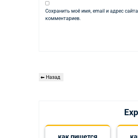
Сохранить моё имя, email и адрес сайт
комментариев.
Навигация
Предыдущая
Назад
по
запись
записям
Exp
как пишется
ка