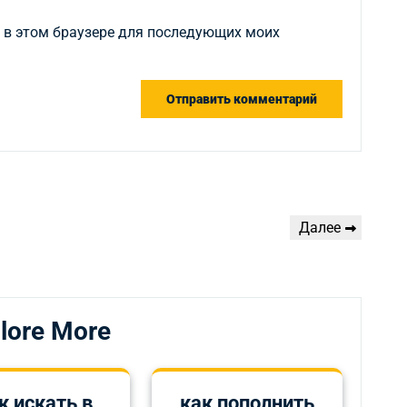
а в этом браузере для последующих моих
Следующая
Далее
запись
lore More
к искать в
как пополнить