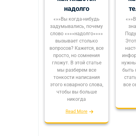
надолго
т
«»»Вы когда-нибудь
«»»В
задумывались‚ почему
зна
слово «»»»надолго»»»»
Поду
вызывает столько
Этот
вопросов? Кажется‚ все
наст
просто‚ но сомнения
инфор
гложут. В этой статье
нужны
мы разберем все
быть 
тонкости написания
стат
этого коварного слова‚
все с
чтобы вы больше
никогда
Read More