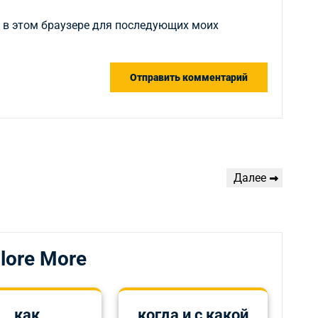
а в этом браузере для последующих моих
Следующая
Далее
запись
lore More
как
когда и с какой