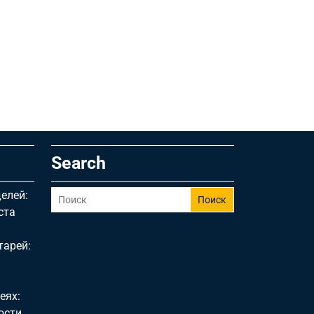
Search
елей:
Поиск
ста
тарей:
еях:
ости