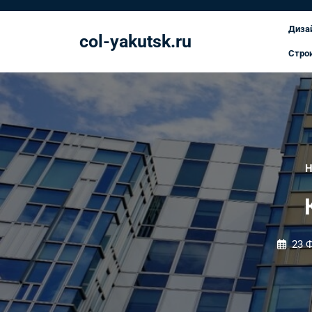
Перейти
к
Диза
col-yakutsk.ru
содержимому
Стро
23 