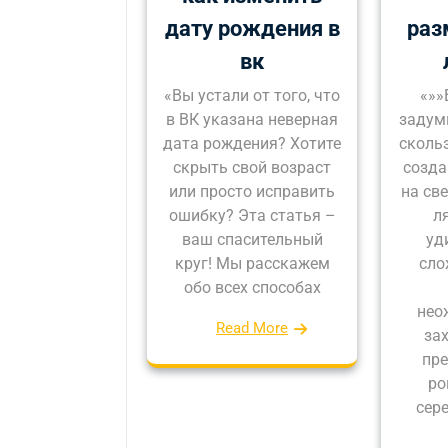
дату рождения в
раз
вк
«Вы устали от того, что
«»»
в ВК указана неверная
задум
дата рождения? Хотите
сколь
скрыть свой возраст
созда
или просто исправить
на св
ошибку? Эта статья –
л
ваш спасительный
уд
круг! Мы расскажем
сло
обо всех способах
нео
Read More
за
пре
ро
сер