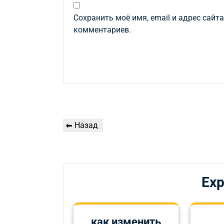
Сохранить моё имя, email и адрес сайт
комментариев.
Навигация
Предыдущая
Назад
по
запись
записям
Exp
как изменить