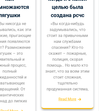
множаются
целью была
лягушки
создана рсчс
Вы никогда не
«Вы когда-нибудь
ывались, как эти
задумывались, что
зкие, прыгающие
стоит за привычными
ния появляются
нам службами
ет? Размножение
спасения? Кто-то
ягушек – это
скажет – пожарные,
ивительный и
полиция, скорая
жный процесс,
помощь․ Но мало кто
полный
знает, что за всем этим
жиданностей и
стоит сложная,
хватывающих
тщательно
вращений. От
продуманная система,
мантических
Read More
енад до липких
Read More