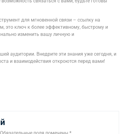
е возможность связаться с вами, будьте готовы
струмент для мгновенной связи – ссылку на
ем, это ключ к более эффективному, быстрому и
нально изменить вашу личную и
шей аудитории. Внедрите эти знания уже сегодня, и
оста и взаимодействия откроются перед вами!
ий
Обязательные поля помечены
*