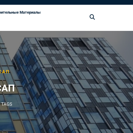
оительные Материалы
САП
САП
 TAGS