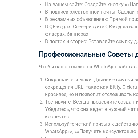
На вашем сайте: Создайте кнопку «»Нап
В подписи электронной почты: Сделайте
В рекламных объявлениях: Прямой приз
В QR-кодах: Сгенерируйте QR-код из ва
флаерах, баннерах.
В постах и сторис: Вставляйте ссылку 
Профессиональные Советы 
Чтобы ваша ссылка на WhatsApp работала 
Сокращайте ссылки: Длинные ссылки вы
сокращения URL, такие как Bit.ly, Clck.
красивее, но и позволит отслеживать к
Тестируйте! Всегда проверяйте созданн
Убедитесь, что она ведет в нужный ча
корректно.
Используйте четкий призыв к действию:
WhatsApp»», «»Получить консультацию в