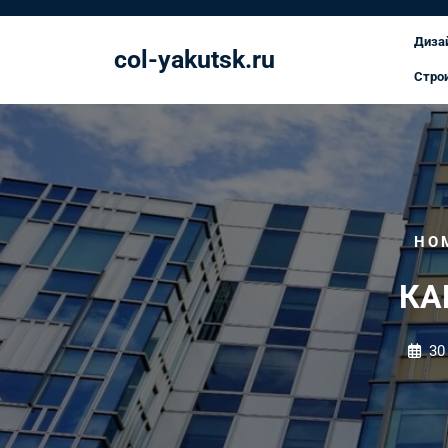
Перейти
к
Диза
col-yakutsk.ru
содержимому
Стро
HO
КА
30