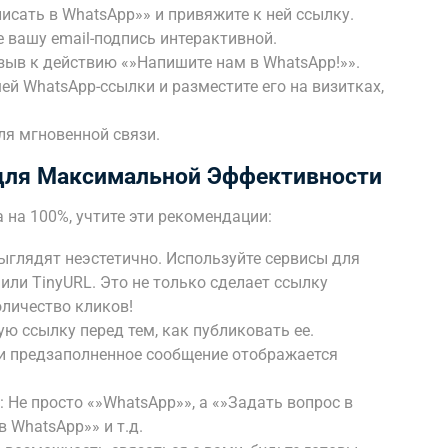
исать в WhatsApp»» и привяжите к ней ссылку.
 вашу email-подпись интерактивной.
ыв к действию «»Напишите нам в WhatsApp!»».
шей WhatsApp-ссылки и разместите его на визитках,
для мгновенной связи.
для Максимальной Эффективности
на 100%, учтите эти рекомендации:
глядят неэстетично. Используйте сервисы для
ru или TinyURL. Это не только сделает ссылку
оличество кликов!
ую ссылку перед тем, как публиковать ее.
т и предзаполненное сообщение отображается
 Не просто «»WhatsApp»», а «»Задать вопрос в
 WhatsApp»» и т.д.