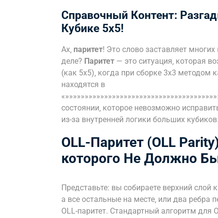
Справочный Контент: Разгады
Кубике 5х5!
Ах‚
паритет
! Это слово заставляет многих
деле?
Паритет
— это ситуация‚ которая во
(как 5х5)‚ когда при сборке 3х3 методом 
находятся в
«»»»»»»»»»»»»»»»»»»»»»»»»»»»»»»»»»»»»»»
состоянии‚ которое невозможно исправит
из-за внутренней логики больших кубиков
OLL-Паритет (OLL Parity
которого Не Должно Бы
Представьте: вы собираете верхний слой ка
а все остальные на месте‚ или два ребра п
OLL-паритет. Стандартный алгоритм для O