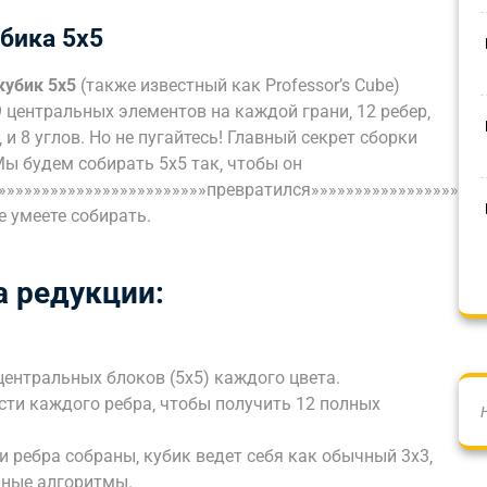
бика 5х5
кубик 5х5
(также известный как Professor’s Cube)
9 центральных элементов на каждой грани‚ 12 ребер‚
 и 8 углов. Но не пугайтесь! Главный секрет сборки
Мы будем собирать 5х5 так‚ чтобы он
»»»»»»»»»»»»»»»»»»»»»»»»»превратился»»»»»»»»»»»»»»»»»»»»
е умеете собирать.
 редукции:
ентральных блоков (5х5) каждого цвета.
ти каждого ребра‚ чтобы получить 12 полных
и ребра собраны‚ кубик ведет себя как обычный 3х3‚
чные алгоритмы.