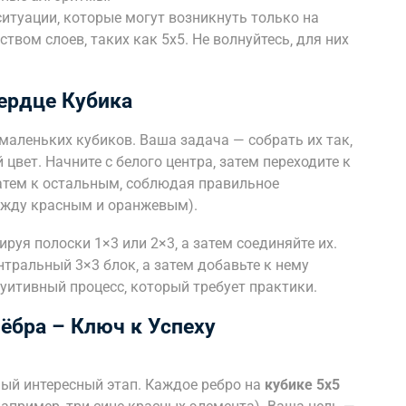
итуации‚ которые могут возникнуть только на
твом слоев‚ таких как 5х5. Не волнуйтесь‚ для них
ердце Кубика
маленьких кубиков. Ваша задача — собрать их так‚
цвет. Начните с белого центра‚ затем переходите к
атем к остальным‚ соблюдая правильное
ежду красным и оранжевым).
руя полоски 1×3 или 2×3‚ а затем соединяйте их.
нтральный 3×3 блок‚ а затем добавьте к нему
уитивный процесс‚ который требует практики.
ёбра – Ключ к Успеху
мый интересный этап. Каждое ребро на
кубике 5х5