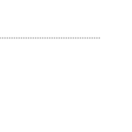
»»»»»»»»»»»»»»»»»»»»»»»»»»»»»»»»»»»»»»»»»»»