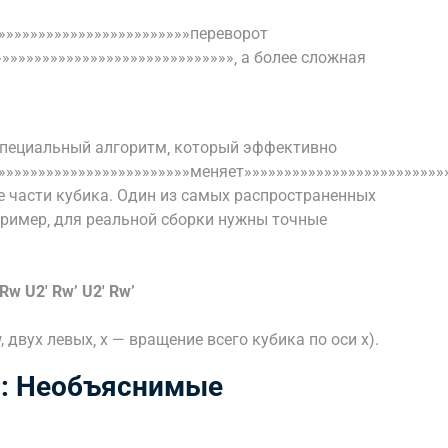
»»»»»»»»»»»»»»»»»»»»»»»»»переворот
»»»»»»»»»»»»»»»»»»»»»»»»»»»»»‚ а более сложная
специальный алгоритм‚ который эффективно
»»»»»»»»»»»»»»»»»»»»»»»»меняет»»»»»»»»»»»»»»»»»»»»»»»»»
е части кубика. Один из самых распространенных
пример‚ для реальной сборки нужны точные
Rw U2′ Rw’ U2′ Rw’
 двух левых‚ x — вращение всего кубика по оси x).
y): Необъяснимые