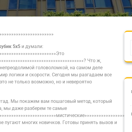
»»»»»»»»»»»»»»»»»»»»»»»
кубик 5х5
и думали:
»»»»»»»»»»»»»»»»»»»»»»»»»Это
»»»»»»»»»»»»»»»»»»»»»»»»»»»»»»»»»»»? Что ж‚
я непреодолимой головоломкой‚ на самом деле
ир логики и скорости. Сегодня мы разгадаем все
: это не только возможно‚ но и невероятно
аугад. Мы покажем вам пошаговый метод‚ который
а‚ мы даже разберем те самые
»»»»»»»»»»»»»»»»»»»»»»»»»мистические»»»»»»»»»»»»»»»»»»»»
ые пугают многих новичков. Готовы принять вызов и