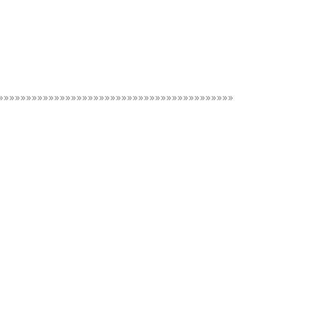
»»»»»»»»»»»»»»»»»»»»»»»»»»»»»»»»»»»»»»»»»»