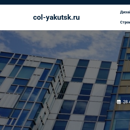
Перейти
к
Диза
col-yakutsk.ru
содержимому
Стро
28