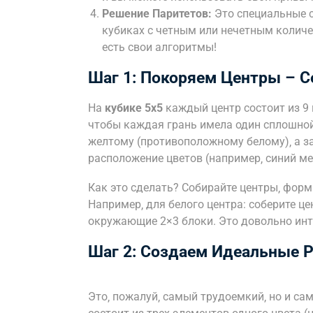
Решение Паритетов:
Это специальные с
кубиках с четным или нечетным количес
есть свои алгоритмы!
Шаг 1: Покоряем Центры – С
На
кубике 5х5
каждый центр состоит из 9 
чтобы каждая грань имела один сплошной 
желтому (противоположному белому)‚ а з
расположение цветов (например‚ синий м
Как это сделать? Собирайте центры‚ форми
Например‚ для белого центра: соберите це
окружающие 2×3 блоки. Это довольно инт
Шаг 2: Создаем Идеальные Р
Это‚ пожалуй‚ самый трудоемкий‚ но и са