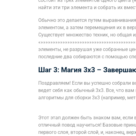
состоит из трех элементов одного цвета (
найти эти три элемента и собрать их вмес
Обычно это делается путем выравнивания
элементом‚ а затем перемещения их в вер
Существует множество техник‚ но общая и
«»»»»»»»»»»»»»»»»»»»»»»»»»»»»»»»»»»»»»»
элементы‚ не разрушая уже собранные цент
последние два собираются с помощью спе
Шаг 3: Магия 3х3 – Заверша
Поздравляем! Если вы успешно собрали в
ведет себя как обычный 3х3. Все‚ что ва
алгоритмы для сборки 3х3 (например‚ ме
Этот этап должен быть знаком вам‚ если в
отличный повод научиться! Базовые принц
первого слоя‚ второй слой‚ и‚ наконец‚ вер