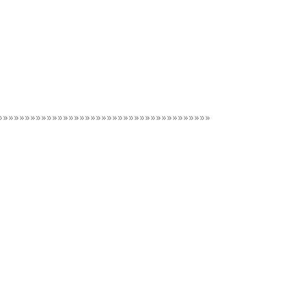
»»»»»»»»»»»»»»»»»»»»»»»»»»»»»»»»»»»»»»»