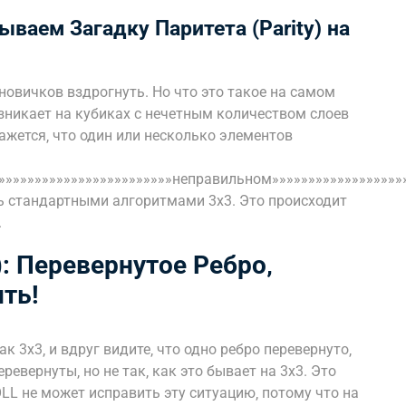
ваем Загадку Паритета (Parity) на
 новичков вздрогнуть. Но что это такое на самом
зникает на кубиках с нечетным количеством слоев
кажется‚ что один или несколько элементов
»»»»»»»»»»»»»»»»»»»»»»»»»неправильном»»»»»»»»»»»»»»»»»»»
ь стандартными алгоритмами 3х3. Это происходит
.
): Перевернутое Ребро‚
ть!
к 3х3‚ и вдруг видите‚ что одно ребро перевернуто‚
еревернуты‚ но не так‚ как это бывает на 3х3. Это
LL не может исправить эту ситуацию‚ потому что на