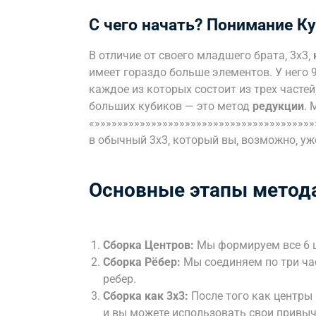
С чего начать? Понимание Ку
В отличие от своего младшего брата‚ 3х3‚
имеет гораздо больше элементов. У него 
каждое из которых состоит из трех частей‚
больших кубиков — это метод
редукции
. 
«»»»»»»»»»»»»»»»»»»»»»»»»»»»»»»»»»»»»»»
в обычный 3х3‚ который вы‚ возможно‚ уж
Основные этапы метода
Сборка Центров:
Мы формируем все 6 ц
Сборка Рёбер:
Мы соединяем по три час
ребер.
Сборка как 3х3:
После того как центры 
и вы можете использовать свои привы