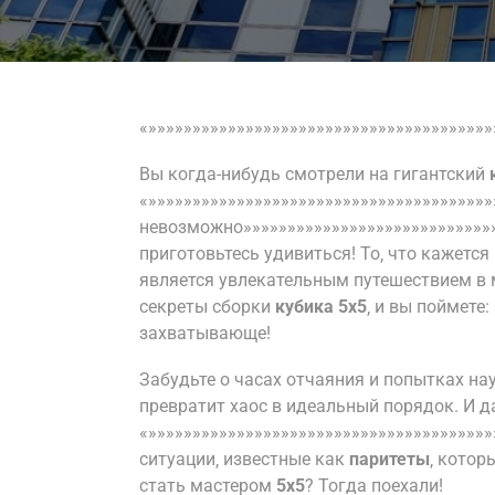
«»»»»»»»»»»»»»»»»»»»»»»»»»»»»»»»»»»»»»»»
Вы когда-нибудь смотрели на гигантский
«»»»»»»»»»»»»»»»»»»»»»»»»»»»»»»»»»»»»»»
невозможно»»»»»»»»»»»»»»»»»»»»»»»»»»»»»
приготовьтесь удивиться! То‚ что кажетс
является увлекательным путешествием в м
секреты сборки
кубика 5х5
‚ и вы поймете
захватывающе!
Забудьте о часах отчаяния и попытках н
превратит хаос в идеальный порядок. И д
«»»»»»»»»»»»»»»»»»»»»»»»»»»»»»»»»»»»»»»
ситуации‚ известные как
паритеты
‚ котор
стать мастером
5х5
? Тогда поехали!