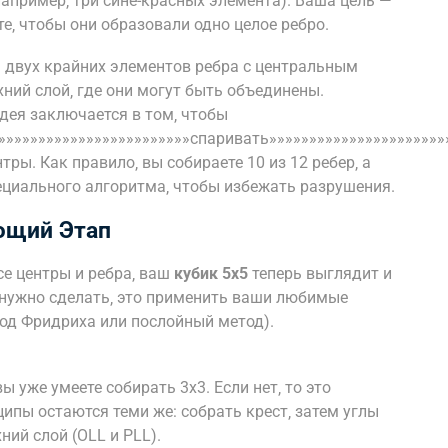
например‚ три сине-красных элемента). Ваша цель —
те‚ чтобы они образовали одно целое ребро.
 двух крайних элементов ребра с центральным
хний слой‚ где они могут быть объединены.
дея заключается в том‚ чтобы
»»»»»»»»»»»»»»»»»»»»»»»»»спаривать»»»»»»»»»»»»»»»»»»»»»»
ры. Как правило‚ вы собираете 10 из 12 ребер‚ а
циального алгоритма‚ чтобы избежать разрушения.
ющий Этап
се центры и ребра‚ ваш
кубик 5х5
теперь выглядит и
м нужно сделать‚ это применить ваши любимые
тод Фридриха или послойный метод).
ы уже умеете собирать 3х3. Если нет‚ то это
ипы остаются теми же: собрать крест‚ затем углы
хний слой (OLL и PLL).