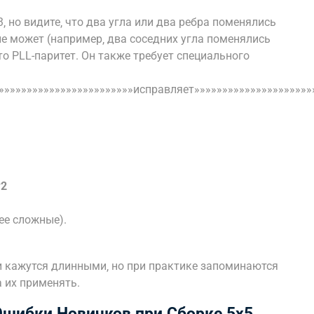
‚ но видите‚ что два угла или два ребра поменялись
не может (например‚ два соседних угла поменялись
то PLL-паритет. Он также требует специального
»»»»»»»»»»»»»»»»»»»»»»»»»исправляет»»»»»»»»»»»»»»»»»»»»»
w2
лее сложные).
и кажутся длинными‚ но при практике запоминаются
а их применять.
Ошибки Новичков при Сборке 5х5