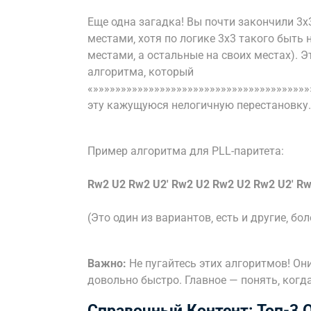
Еще одна загадка! Вы почти закончили 3х3
местами‚ хотя по логике 3х3 такого быть 
местами‚ а остальные на своих местах). Э
алгоритма‚ который
«»»»»»»»»»»»»»»»»»»»»»»»»»»»»»»»»»»»»»»
эту кажущуюся нелогичную перестановку.
Пример алгоритма для PLL-паритета:
Rw2 U2 Rw2 U2′ Rw2 U2 Rw2 U2 Rw2 U2′ R
(Это один из вариантов‚ есть и другие‚ бо
Важно:
Не пугайтесь этих алгоритмов! Он
довольно быстро. Главное — понять‚ когд
Справочный Контент: Топ-3 