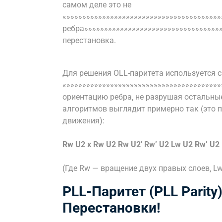
самом деле это не
«»»»»»»»»»»»»»»»»»»»»»»»»»»»»»»»»»»»»»»
ребра»»»»»»»»»»»»»»»»»»»»»»»»»»»»»»»»»»»
перестановка.
Для решения OLL-паритета используется 
«»»»»»»»»»»»»»»»»»»»»»»»»»»»»»»»»»»»»»»»
ориентацию ребра‚ не разрушая остальны
алгоритмов выглядит примерно так (это 
движения):
Rw U2 x Rw U2 Rw U2′ Rw’ U2 Lw U2 Rw’ U2 
(Где Rw — вращение двух правых слоев‚ Lw,
PLL-Паритет (PLL Parit
Перестановки!