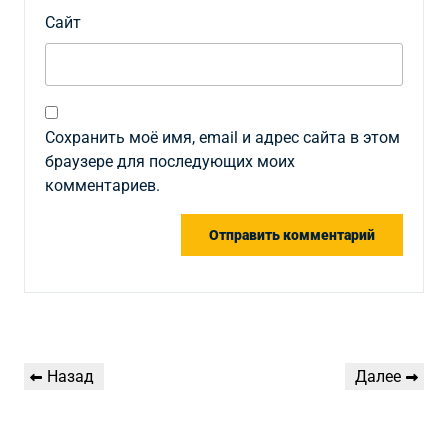
Сайт
Сохранить моё имя, email и адрес сайта в этом
браузере для последующих моих
комментариев.
Навигация
Предыдущая
Следующая
Назад
Далее
по
запись
запись
записям