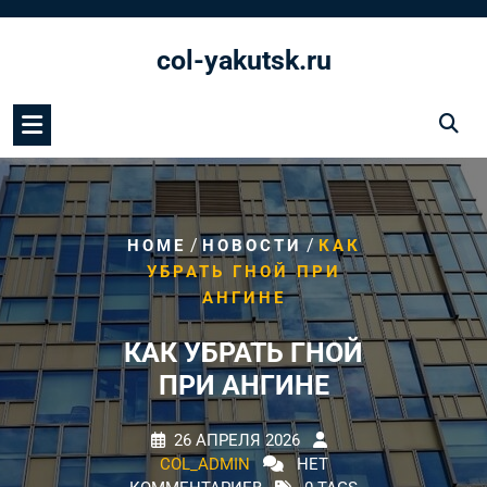
Перейти
к
col-yakutsk.ru
содержимому
/
/
HOME
НОВОСТИ
КАК
УБРАТЬ ГНОЙ ПРИ
АНГИНЕ
КАК УБРАТЬ ГНОЙ
ПРИ АНГИНЕ
26 АПРЕЛЯ 2026
COL_ADMIN
НЕТ