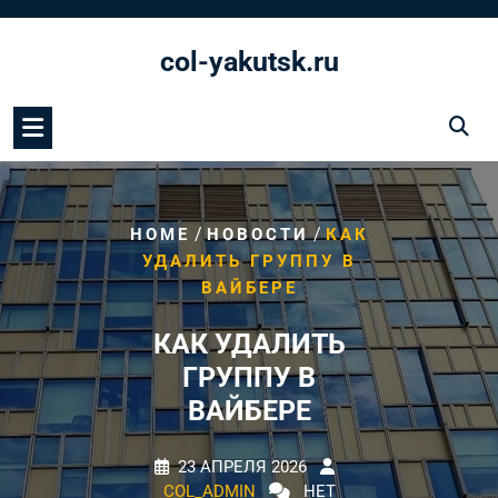
Перейти
к
col-yakutsk.ru
содержимому
/
/
HOME
НОВОСТИ
КАК
УДАЛИТЬ ГРУППУ В
ВАЙБЕРЕ
КАК УДАЛИТЬ
ГРУППУ В
ВАЙБЕРЕ
23 АПРЕЛЯ 2026
COL_ADMIN
НЕТ