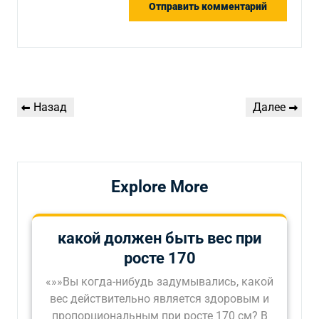
Навигация
Предыдущая
Следующая
Назад
Далее
по
запись
запись
записям
Explore More
какой должен быть вес при
росте 170
«»»Вы когда-нибудь задумывались, какой
вес действительно является здоровым и
пропорциональным при росте 170 см? В