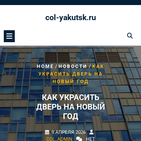
Перейти
к
col-yakutsk.ru
содержимому
/
/
HOME
НОВОСТИ
КАК
УКРАСИТЬ ДВЕРЬ НА
НОВЫЙ ГОД
КАК УКРАСИТЬ
ДВЕРЬ НА НОВЫЙ
ГОД
9 АПРЕЛЯ 2026
COL_ADMIN
НЕТ