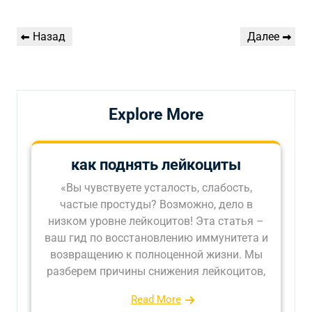
Навигация
Предыдущая
Следующая
Назад
Далее
по
запись
запись
записям
Explore More
как поднять лейкоциты
«Вы чувствуете усталость, слабость,
частые простуды? Возможно, дело в
низком уровне лейкоцитов! Эта статья –
ваш гид по восстановлению иммунитета и
возвращению к полноценной жизни. Мы
разберем причины снижения лейкоцитов,
Read More