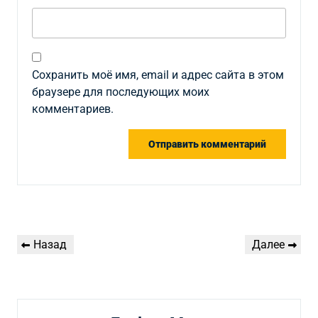
Сохранить моё имя, email и адрес сайта в этом
браузере для последующих моих
комментариев.
Навигация
Предыдущая
Следующая
Назад
Далее
по
запись
запись
записям