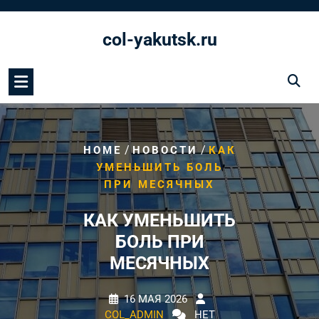
Перейти
к
col-yakutsk.ru
содержимому
/
/
HOME
НОВОСТИ
КАК
УМЕНЬШИТЬ БОЛЬ
ПРИ МЕСЯЧНЫХ
КАК УМЕНЬШИТЬ
БОЛЬ ПРИ
МЕСЯЧНЫХ
16 МАЯ 2026
COL_ADMIN
НЕТ