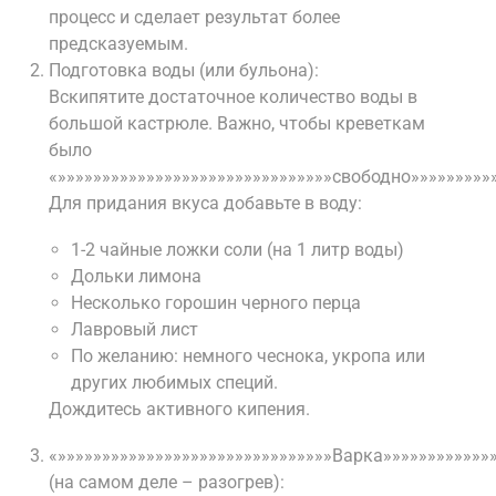
процесс и сделает результат более
предсказуемым.
Подготовка воды (или бульона):
Вскипятите достаточное количество воды в
большой кастрюле. Важно, чтобы креветкам
было
«»»»»»»»»»»»»»»»»»»»»»»»»»»»»»»»свободно»»»»»»»»»»
Для придания вкуса добавьте в воду:
1-2 чайные ложки соли (на 1 литр воды)
Дольки лимона
Несколько горошин черного перца
Лавровый лист
По желанию: немного чеснока, укропа или
других любимых специй.
Дождитесь активного кипения.
«»»»»»»»»»»»»»»»»»»»»»»»»»»»»»»»Варка»»»»»»»»»»»»
(на самом деле – разогрев):