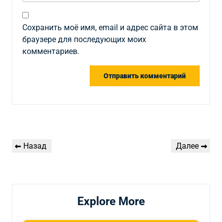
Сохранить моё имя, email и адрес сайта в этом
браузере для последующих моих
комментариев.
Навигация
Предыдущая
Следующая
Назад
Далее
по
запись
запись
записям
Explore More