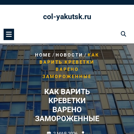
Перейти
к
col-yakutsk.ru
содержимому
/
/
HOME
НОВОСТИ
КАК
ВАРИТЬ КРЕВЕТКИ
ВАРЕНО
ЗАМОРОЖЕННЫЕ
КАК ВАРИТЬ
КРЕВЕТКИ
ВАРЕНО
ЗАМОРОЖЕННЫЕ
2 МАЯ 2026