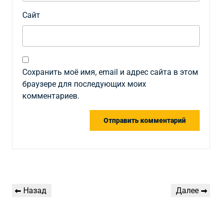
Сайт
Сохранить моё имя, email и адрес сайта в этом
браузере для последующих моих
комментариев.
Навигация
Предыдущая
Следующая
Назад
Далее
по
запись
запись
записям