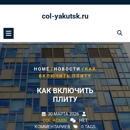
Перейти
к
col-yakutsk.ru
содержимому
/
/
HOME
НОВОСТИ
КАК
ВКЛЮЧИТЬ ПЛИТУ
КАК ВКЛЮЧИТЬ
ПЛИТУ
30 МАРТА 2026
COL_ADMIN
НЕТ
КОММЕНТАРИЕВ
0 TAGS