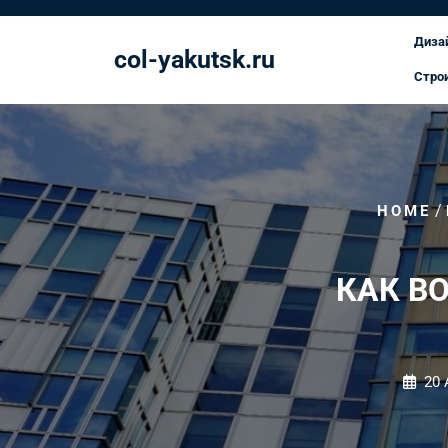
Перейти
к
Диза
col-yakutsk.ru
содержимому
Стро
/
HOME
КАК В
20