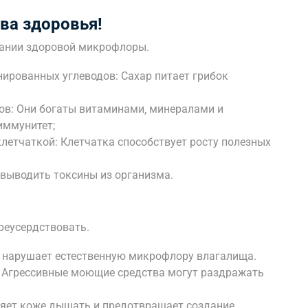
ва здоровья!
жании здоровой микрофлоры.
нированных углеводов: Сахар питает грибок
ов: Они богаты витаминами‚ минералами и
иммунитет;
клетчаткой: Клетчатка способствует росту полезных
 выводить токсины из организма.
ереусердствовать.
е нарушает естественную микрофлору влагалища.
: Агрессивные моющие средства могут раздражать
ляет коже дышать и предотвращает создание