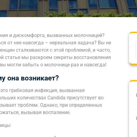
ения и дискомфорта‚ вызванных молочницей?
ься от нее навсегда – нереальная задача? Вы не
нщин сталкиваются с этой проблемой‚ и часто‚
той статье мы раскроем секреты восстановления
ы могли забыть о молочнице раз и навсегда!
му она возникает?
 это грибковая инфекция‚ вызванная
льших количествах Candida присутствует во
зывает проблем. Однако‚ при определенных
ожаться‚ вызывая воспаление.
ницы: