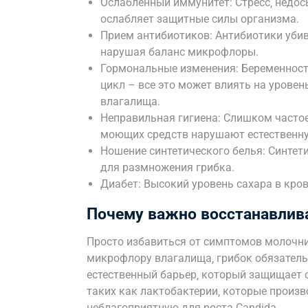
Ослабленный иммунитет: Стресс‚ недос
ослабляет защитные силы организма.
Прием антибиотиков: Антибиотики убив
нарушая баланс микрофлоры.
Гормональные изменения: Беременност
цикл – все это может влиять на уровен
влагалища.
Неправильная гигиена: Слишком часто
моющих средств нарушают естественн
Ношение синтетического белья: Синтет
для размножения грибка.
Диабет: Высокий уровень сахара в кров
Почему важно восстанавлив
Просто избавиться от симптомов молочни
микрофлору влагалища‚ грибок обязатель
естественный барьер‚ который защищает о
таких как лактобактерии‚ которые произв
неблагоприятную для роста Candida.