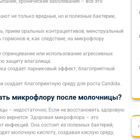
ыпание‚ хронические заболевания – все это
ают не только вредные‚ но и полезные бактерии‚
ь‚ прием оральных контрацептивов‚ менструальный
ь гормонов и‚ как следствие‚ на микрофлору
е спринцевание или использование агрессивных
ую защиту влагалища.
ика создает парниковый эффект‚ благоприятный
и создает благоприятную среду для роста Candida.
ать микрофлору после молочницы?
цы – недостаточно; Если не восстановить здоровую
но вернется. Здоровая микрофлора – это
т инфекций. Она состоит из полезных бактерий‚
одят молочную кислоту‚ создавая кислую среду‚