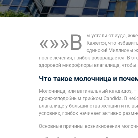
«»»В
ы устали от зуда‚ жж
Кажется‚ что избавит
одиноки! Миллионы же
после лечения‚ грибок возвращается. В э
здоровой микрофлоры влагалища‚ чтобы в
Что такое молочница и поче
Молочница‚ или вагинальный кандидоз‚ –
дрожжеподобным грибком Candida. В небо
влагалище у большинства женщин и не вы
условиях‚ грибок начинает активно размн
Основные причины возникновения молоч