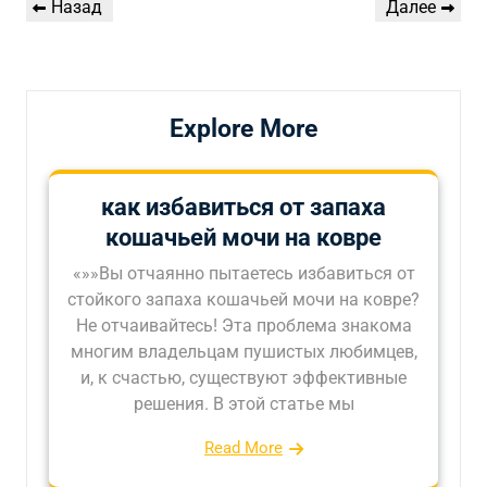
Предыдущая
Следующая
Назад
Далее
по
запись
запись
записям
Explore More
как избавиться от запаха
кошачьей мочи на ковре
«»»Вы отчаянно пытаетесь избавиться от
стойкого запаха кошачьей мочи на ковре?
Не отчаивайтесь! Эта проблема знакома
многим владельцам пушистых любимцев,
и, к счастью, существуют эффективные
решения. В этой статье мы
Read More