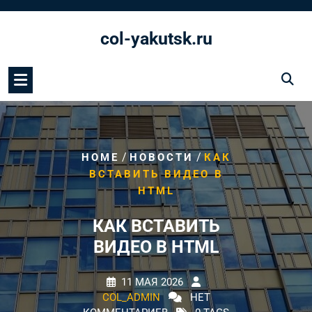
Перейти
к
col-yakutsk.ru
содержимому
/
/
HOME
НОВОСТИ
КАК
ВСТАВИТЬ ВИДЕО В
HTML
КАК ВСТАВИТЬ
ВИДЕО В HTML
11 МАЯ 2026
COL_ADMIN
НЕТ