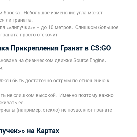
ом броска․ Небольшое изменение угла может
ся ли граната․
для «»липучки»» – до 10 метров․ Слишком большое
 граната просто отскочит․
ка Прикрепления Гранат в CS:GO
снована на физическом движке Source Engine․
и:
олжен быть достаточно острым по отношению к
ыть не слишком высокой․ Именно поэтому важно
рживать ее․
риалы (например, стекло) не позволяют гранате
учек»» на Картах