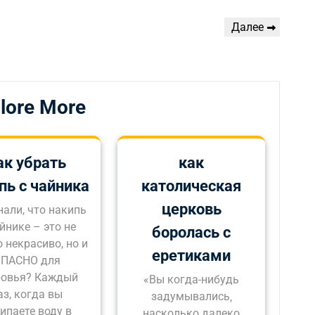
Следующая
Далее
запись
lore More
ак убрать
как
пь с чайника
католическая
церковь
нали, что накипь
йнике – это не
боролась с
 некрасиво, но и
еретиками
ПАСНО для
ровья? Каждый
«Вы когда-нибудь
аз, когда вы
задумывались‚
ипаете воду в
насколько далеко