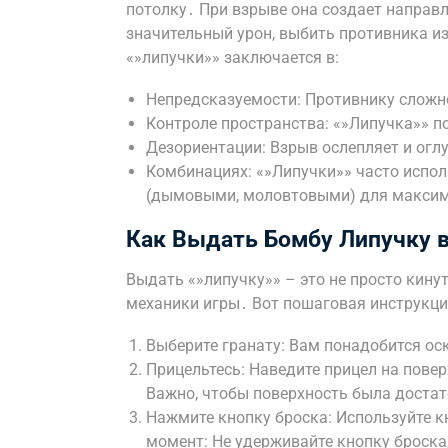
потолку․ При взрыве она создает направ
значительный урон, выбить противника и
«»липучки»» заключается в:
Непредсказуемости: Противнику сложно
Контроле пространства: «»Липучка»» п
Дезориентации: Взрыв ослепляет и огл
Комбинациях: «»Липучки»» часто испо
(дымовыми, моловтовыми) для макси
Как Выдать Бомбу Липучку в
Выдать «»липучку»» – это не просто кинут
механики игры․ Вот пошаговая инструкци
Выберите гранату: Вам понадобится оск
Прицельтесь: Наведите прицел на повер
Важно, чтобы поверхность была достат
Нажмите кнопку броска: Используйте к
момент: Не удерживайте кнопку броска