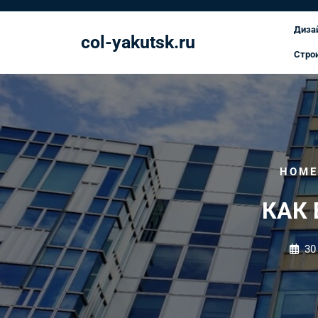
Перейти
к
Диза
col-yakutsk.ru
содержимому
Стро
HOME
КАК 
30