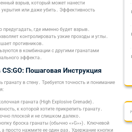
ленный взрыв, который может нанести
з укрытия или даже убить․ Эффективность
 предугадать, где именно будет взрыв․
озволяет контролировать узкие проходы и углы․
ушает противников․
льзуются в комбинации с другими гранатами
мального эффекта․
 CS:GO: Пошаговая Инструкция
ь гранату в стену․ Требуется точность и понимание
я:
олочная граната (High Explosive Grenade)․
хность, к которой хотите прикрепить гранату․
очно плоской и не слишком далеко․
нопку броска гранаты (обычно «»G»»)․ Ключевой
, а просто нажмите ее один раз․ Удержание кнопки