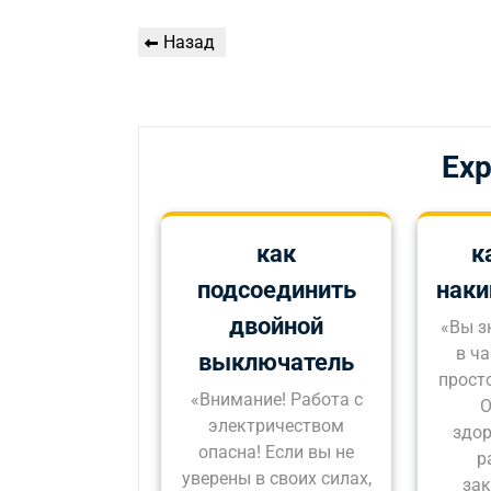
Навигация
Предыдущая
Назад
по
запись
записям
Exp
как
к
подсоединить
наки
двойной
«Вы з
в ча
выключатель
просто
«Внимание! Работа с
О
электричеством
здо
опасна! Если вы не
р
уверены в своих силах,
зак