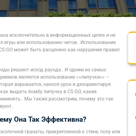
сана исключительно в информационных целях и не
л игры или использованию читов․ Использование
 CS:GO может быть расценено как нарушение правил
кунды решают исход раунда․ И одним из самых
риемов является использование «»липучки»» –
оторая взрывается, нанося урон и дезориентируя
 как выдать бомбу липучку в CS:GO, какие
применять․ Мы также рассмотрим, почему это так
твуют․
чему Она Так Эффективна?
сколочной гранаты, прикрепленной к стене, полу или