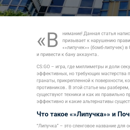
«В
нимание! Данная статья напи
призывает к нарушению прави
«»липучек»» (бомб-липучек) в
и привести к бану аккаунта․
CS:GO – игра, где миллиметры и доли се
эффективных, но требующих мастерства п
гранаты, прикрепленной к поверхности, к
противников․ В этой статье мы разберем,
существуют техники и как их правильно 
эффективно и какие альтернативы сущес
Что такое «»Липучка»» и По
“Липучка” – это сленговое название для о