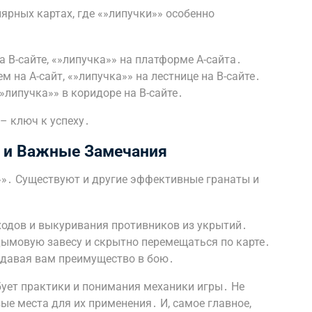
ярных картах, где «»липучки»» особенно
а B-сайте, «»липучка»» на платформе A-сайта․
ем на A-сайт, «»липучка»» на лестнице на B-сайте․
«»липучка»» в коридоре на B-сайте․
 – ключ к успеху․
 и Важные Замечания
и»»․ Существуют и другие эффективные гранаты и
ходов и выкуривания противников из укрытий․
дымовую завесу и скрытно перемещаться по карте․
 давая вам преимущество в бою․
бует практики и понимания механики игры․ Не
ые места для их применения․ И, самое главное,