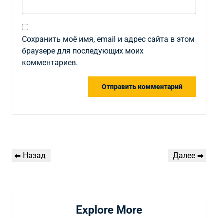
Сохранить моё имя, email и адрес сайта в этом
браузере для последующих моих
комментариев.
Навигация
Предыдущая
Следующая
Назад
Далее
по
запись
запись
записям
Explore More