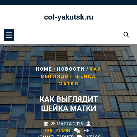
Перейти
к
col-yakutsk.ru
содержимому
/
/
HOME
НОВОСТИ
КАК
ВЫГЛЯДИТ ШЕЙКА
МАТКИ
КАК ВЫГЛЯДИТ
ШЕЙКА МАТКИ
25 МАРТА 2026
COL_ADMIN
НЕТ