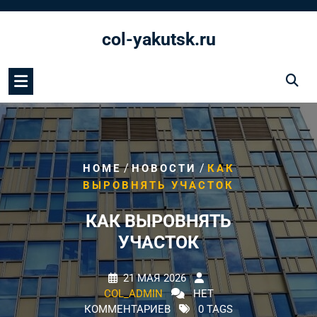
Перейти
к
col-yakutsk.ru
содержимому
/
/
HOME
НОВОСТИ
КАК
ВЫРОВНЯТЬ УЧАСТОК
КАК ВЫРОВНЯТЬ
УЧАСТОК
21 МАЯ 2026
COL_ADMIN
НЕТ
КОММЕНТАРИЕВ
0 TAGS