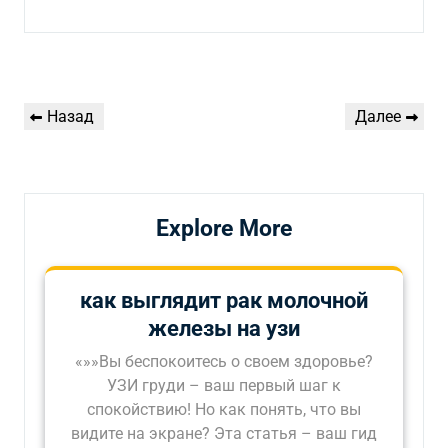
Навигация
Предыдущая
Следующая
Назад
Далее
по
запись
запись
записям
Explore More
как выглядит рак молочной
железы на узи
«»»Вы беспокоитесь о своем здоровье?
УЗИ груди – ваш первый шаг к
спокойствию! Но как понять, что вы
видите на экране? Эта статья – ваш гид