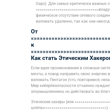
Gaps): Для самых критически важных 
«»»»»»»»»»»»»»»»»»»»»»»»»»»»»»»»возд
физическое отсутствие сетевого соеди
взломать удаленно, так как они никогд
От
«»»»»»»»»»»»»»»»»»»»»»»»»»
к
«»»»»»»»»»»»»»»»»»»»»»»»»»
Как стать Этическим Хакеро
Если идея проникновения в сложные систе
мечты, а повод направить свою энергию в
взломать Пентагон (что, повторимся, неза
Мир кибербезопасности отчаянно нуждает
злоумышленники, но действовать во благ
Этические хакеры (или «»»»»»»»»»»»»»»»»
шляпы»»»»»»»»»»»»»»»»»»»»»»»»»»»»»»»»)