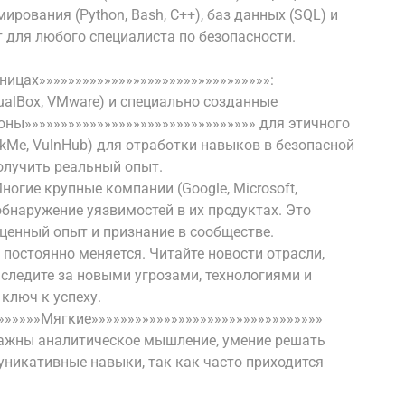
мирования (Python, Bash, C++), баз данных (SQL) и
 для любого специалиста по безопасности.
ницах»»»»»»»»»»»»»»»»»»»»»»»»»»»»»»»»:
ualBox, VMware) и специально созданные
оны»»»»»»»»»»»»»»»»»»»»»»»»»»»»»»»» для этичного
ckMe, VulnHub) для отработки навыков в безопасной
получить реальный опыт.
ногие крупные компании (Google, Microsoft,
обнаружение уязвимостей в их продуктах. Это
 ценный опыт и признание в сообществе.
 постоянно меняется. Читайте новости отрасли,
 следите за новыми угрозами, технологиями и
ключ к успеху.
»»»»»»Мягкие»»»»»»»»»»»»»»»»»»»»»»»»»»»»»»»»
важны аналитическое мышление, умение решать
никативные навыки, так как часто приходится