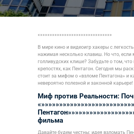
«»»»»»»»»»»»»»»»»»»»»»»»»»»»»»»
В мире кино и видеоигр хакеры с легкос
нажимая несколько клавиш. Но что, если 
голливудских клише? Забудьте о том, что 
крепостях, как Пентагон. Сегодня мы ра
стоит за мифом о «взломе Пентагона» и к
невероятно полезной и законной карьере!
Миф против Реальности: По
«»»»»»»»»»»»»»»»»»»»»»»»»»
Пентагон»»»»»»»»»»»»»»»»»»»
фильма
Давайте будем честны: идея взломать Пе