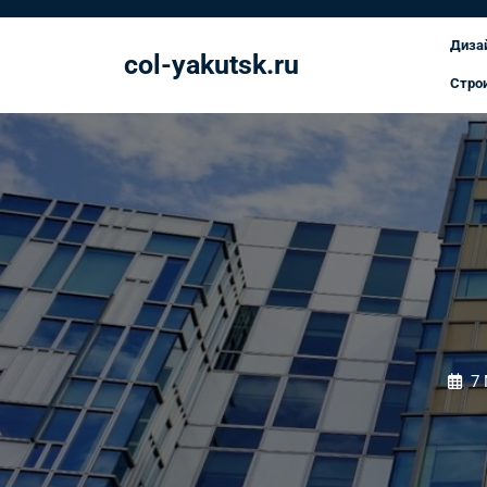
Перейти
к
Диза
col-yakutsk.ru
содержимому
Стро
7