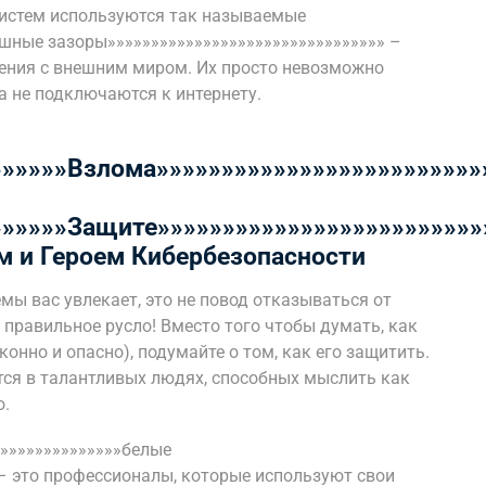
систем используются так называемые
ушные зазоры»»»»»»»»»»»»»»»»»»»»»»»»»»»»»»»» –
нения с внешним миром. Их просто невозможно
а не подключаются к интернету.
»»»»»»Взлома»»»»»»»»»»»»»»»»»»»»»»»»»
»»»»»»Защите»»»»»»»»»»»»»»»»»»»»»»»»»
м и Героем Кибербезопасности
мы вас увлекает, это не повод отказываться от
 правильное русло! Вместо того чтобы думать, как
конно и опасно), подумайте о том, как его защитить.
ся в талантливых людях, способных мыслить как
о.
»»»»»»»»»»»»»»»белые
 – это профессионалы, которые используют свои