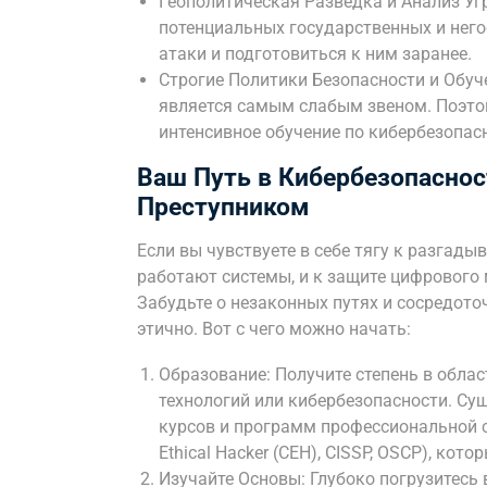
Геополитическая Разведка и Анализ Уг
потенциальных государственных и нег
атаки и подготовиться к ним заранее.
Строгие Политики Безопасности и Обуч
является самым слабым звеном. Поэтом
интенсивное обучение по кибербезопас
Ваш Путь в Кибербезопасност
Преступником
Если вы чувствуете в себе тягу к разгад
работают системы, и к защите цифрового 
Забудьте о незаконных путях и сосредото
этично. Вот с чего можно начать:
Образование: Получите степень в обл
технологий или кибербезопасности. Су
курсов и программ профессиональной се
Ethical Hacker (CEH), CISSP, OSCP), кот
Изучайте Основы: Глубоко погрузитесь 