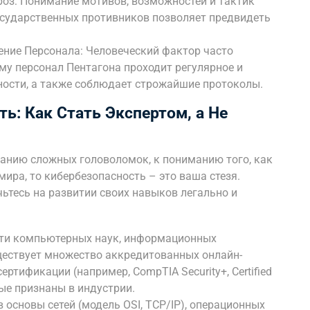
роз: Понимание мотивов, возможностей и тактик
осударственных противников позволяет предвидеть
ение Персонала: Человеческий фактор часто
у персонал Пентагона проходит регулярное и
ности, а также соблюдает строжайшие протоколы.
ь: Как Стать Экспертом, а Не
ыванию сложных головоломок, к пониманию того, как
мира, то кибербезопасность – это ваша стезя.
чьтесь на развитии своих навыков легально и
асти компьютерных наук, информационных
ществует множество аккредитованных онлайн-
ртификации (например, CompTIA Security+, Certified
орые признаны в индустрии.
в основы сетей (модель OSI, TCP/IP), операционных