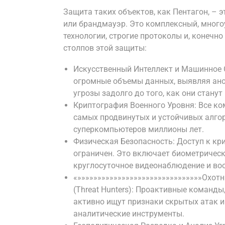
Защита таких объектов, как Пентагон, – э
или брандмауэр. Это комплексный, мног
технологии, строгие протоколы и, конечно
столпов этой защиты:
Искусственный Интеллект и Машинное 
огромные объемы данных, выявляя ано
угрозы задолго до того, как они станут
Криптография Военного Уровня: Все к
самых продвинутых и устойчивых алго
суперкомпьютеров миллионы лет.
Физическая Безопасность: Доступ к к
ограничен. Это включает биометрическ
круглосуточное видеонаблюдение и во
«»»»»»»»»»»»»»»»»»»»»»»»»»»»»»»»Охотн
(Threat Hunters): Проактивные команды,
активно ищут признаки скрытых атак и
аналитические инструменты.