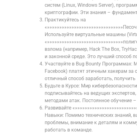
систем (Linux, Windows Server), програм
криптографии. Эти знания – фундамент
Практикуйтесь на
«»»»»»»»»»»»»»»»»»»»»»»»»»»»»»»»Песоч
Используйте виртуальные машины (Virt
«»»»»»»»»»»»»»»»»»»»»»»»»»»»»»»»полиг
взлома (например, Hack The Box, TryHa
и законной среде. Это лучший способ 
Участвуйте в Bug Bounty Программах: М
Facebook) платят этичным хакерам за 
отличный способ заработать, получить
Будьте в Курсе: Мир кибербезопасности
подписывайтесь на ведущих экспертов,
методами атак. Постоянное обучение – 
Развивайте «»»»»»»»»»»»»»»»»»»»»»»»»»
Навыки: Помимо технических знаний, 
проблемы, внимание к деталям и комму
работать в команде.