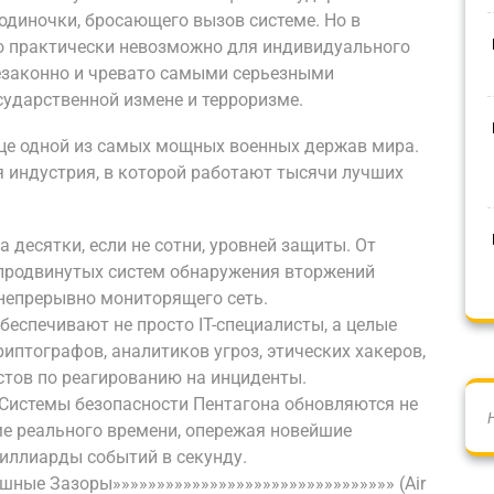
одиночки, бросающего вызов системе. Но в
то практически невозможно для индивидуального
незаконно и чревато самыми серьезными
сударственной измене и терроризме.
рдце одной из самых мощных военных держав мира.
 индустрия, в которой работают тысячи лучших
а десятки, если не сотни, уровней защиты. От
 продвинутых систем обнаружения вторжений
, непрерывно мониторящего сеть.
еспечивают не просто IT-специалисты, а целые
иптографов, аналитиков угроз, этических хакеров,
стов по реагированию на инциденты.
 Системы безопасности Пентагона обновляются не
ме реального времени, опережая новейшие
иллиарды событий в секунду.
шные Зазоры»»»»»»»»»»»»»»»»»»»»»»»»»»»»»»»» (Air