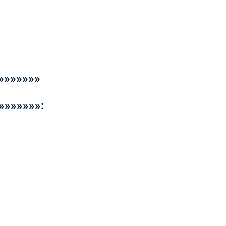
»»»»»»»
»»»»»»»: