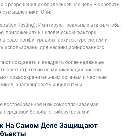
х с разрешения их владельцев. Их цель – укрепить
злоумышленники. Они:
tration Testing): Имитируют реальные атаки, чтобы
е, приложениях и человеческом факторе.
в коде, конфигурациях, архитектуре систем и
ыть использованы для несанкционированного
ают создавать и внедрять более надежные
атывают стратегии по минимизации рисков.
гают правоохранительным органам и частным
иков, анализировать инциденты и
не востребованная и высокооплачиваемая
а передовой борьбы с киберугрозами!
ак На Самом Деле Защищают
Объекты