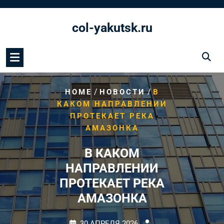
Перейти
к
col-yakutsk.ru
содержимому
/
/
HOME
НОВОСТИ
В
КАКОМ НАПРАВЛЕНИИ
ПРОТЕКАЕТ РЕКА
АМАЗОНКА
В КАКОМ
НАПРАВЛЕНИИ
ПРОТЕКАЕТ РЕКА
АМАЗОНКА
30 АПРЕЛЯ 2026