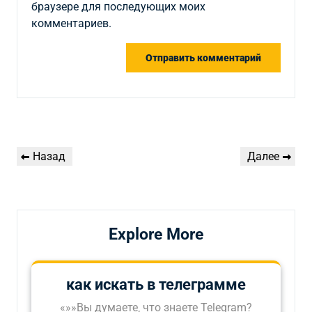
браузере для последующих моих
комментариев.
Навигация
Предыдущая
Следующая
Назад
Далее
по
запись
запись
записям
Explore More
как искать в телеграмме
«»»Вы думаете‚ что знаете Telegram?